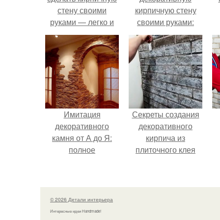
стену своими
кирпичную стену
руками — легко и
своими руками:
просто
пошаговая
инструкция
Имитация
Секреты создания
декоративного
декоративного
камня от А до Я:
кирпича из
полное
плиточного клея
руководство
© 2026 Детали интерьера
Интересные идеи Handmade!