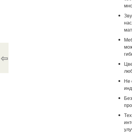
мно
Зву
нас
мат
Меб
мож
гиб
⇦
Цве
люб
Не 
инд
Без
про
Тех
инт
улу