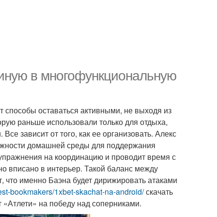
тиную в многофункциональную
 способы оставаться активными, не выходя из
торую раньше использовали только для отдыха,
 Все зависит от того, как ее организовать. Алекс
важности домашней среды для поддержания
т упражнения на координацию и проводит время с
но вписано в интерьер. Такой баланс между
т, что именно Баэна будет дирижировать атаками
/best-bookmakers/1xbet-skachat-na-android/
скачать
т «Атлети» на победу над соперниками.