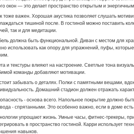
го окон — это делает пространство открытым и энергичным
к тоже важен. Хорошая акустика позволяет слушать мотив
лаждаться тишиной после. В гостиной можно поставить кол
чей, так и для медитации.
ель должна быть функциональной. Диван с местом для хран
но использовать как опору для упражнений, пуфы, которые 
ким.
та и текстуры влияют на настроение. Светлые тона визуал
имой команды добавляют мотивации.
стоит забывать о деталях. Полки с памятными вещами, вдо
ивидуальность. Домашний стадион должен отражать характе
опасность - основа всего. Напольное покрытие должно бы
вода - спрятанными. Это особенно важно, если в доме есть 
нологии упрощают жизнь. Умные часы, фитнес-трекеры, при
егрировать в пространство гостиной. Карри использует тех
чшения навыков.