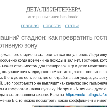
ДЕТАЛИ ИНТЕРЬЕРА
интересные идеи handmade!
главная
новости
статьи
ашний стадион: как превратить гос
ртивную зону
домашнего стадиона становится все популярнее. Люди ищут
 особенно когда времени на походы в зал нет. Гостиная, ко
ь может стать местом для тренировок, игр и даже медитации.
, полузащитник мадридского «Атлетико», часто говорит о 
. В его доме есть зона, где он отрабатывает удары, делае
й. Это пространство не выглядит как качалка; оно гармонич
ом и комфортом - ключ к успеху. Не зря в «Атлетико» думаю
ды в стартовавшем сезоне. Если на
https://meta-ratings.kz
жение БК, то можно посмотреть, какие коэффициенты имее