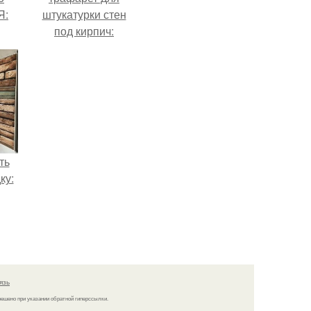
Я:
штукатурки стен
под кирпич:
пошаговая
инструкция
ть
ку:
язь
решено при указании обратной гиперссылки.