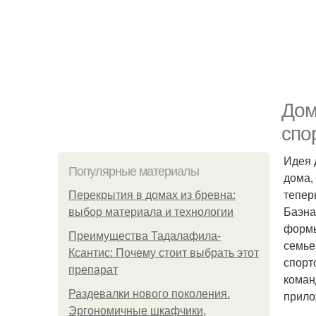
Дом
спо
Идея 
Популярные материалы
дома,
тепер
Перекрытия в домах из бревна:
Баэна
выбор материала и технологии
формы
Преимущества Тадалафила-
семье
Ксантис: Почему стоит выбрать этот
спорт
препарат
коман
Раздевалки нового поколения.
прило
Эргономичные шкафчики,