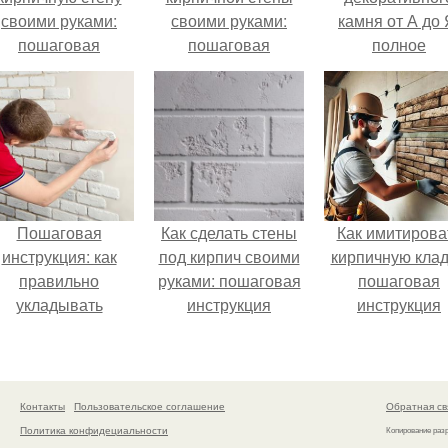
своими руками:
своими руками:
камня от А до 
пошаговая
пошаговая
полное
инструкция
инструкция
руководство
Пошаговая
Как сделать стены
Как имитирова
инструкция: как
под кирпич своими
кирпичную клад
правильно
руками: пошаговая
пошаговая
укладывать
инструкция
инструкция
декоративный
кирпич на стену
Контакты
Пользовательское соглашение
Обратная св
Политика конфидециальности
Копирование раз