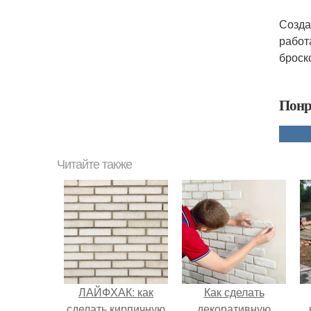
Созда
работ
броск
Понр
Читайте также
ЛАЙФХАК: как
Как сделать
сделать кирпичную
декоративную