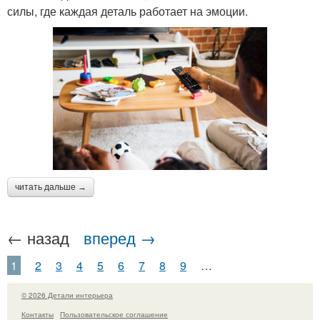
силы, где каждая деталь работает на эмоции.
читать дальше →
← назад
вперед →
1
2
3
4
5
6
7
8
9
…
© 2026 Детали интерьера
Контакты
Пользовательское соглашение