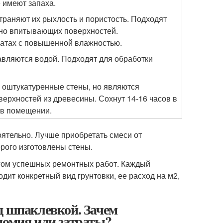
е имеют запаха.
траняют их рыхлость и пористость. Подходят
ьно впитывающих поверхностей.
натах с повышенной влажностью.
авляются водой. Подходят для обработки
и оштукатуренные стены, но являются
ерхностей из древесины. Сохнут 14-16 часов в
 в помещении.
ятельно. Лучше приобретать смеси от
рого изготовлены стены.
огом успешных ремонтных работ. Каждый
одит конкретный вид грунтовки, ее расход на м2,
д шпаклевкой. Зачем
номия или затраты?