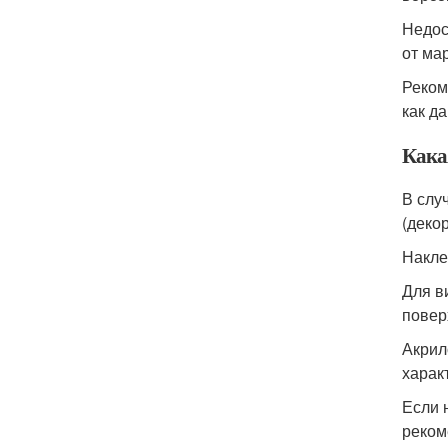
Недос
от мар
Реком
как д
Кака
В слу
(деко
Накле
Для в
повер
Акрил
харак
Если 
реком