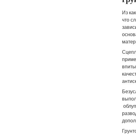
Из ка
что с
завис
основ
матер
Сцепл
приме
впиты
качес
антис
Безус
выпол
облуп
разво
допол
Грунт