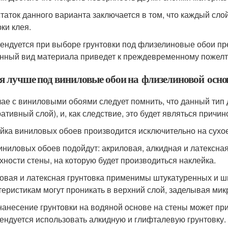
таток данного варианта заключается в том, что каждый слой 
ки клея.
ендуется при выборе грунтовки под флизелиновые обои пре
анный вид материала приведет к преждевременному пожелт
я лучше под виниловые обои на флизелиновой осно
чае с виниловыми обоями следует помнить, что данный тип 
ративный слой), и, как следствие, это будет являться причин
йка виниловых обоев производится исключительно на сухо
иниловых обоев подойдут: акриловая, алкидная и латексная
хности стены, на которую будет производиться наклейка.
овая и латексная грунтовка применимы штукатуренных и шп
теристикам могут проникать в верхний слой, заделывая ми
нанесение грунтовки на водяной основе на стены может пр
ендуется использовать алкидную и глифталевую грунтовку.