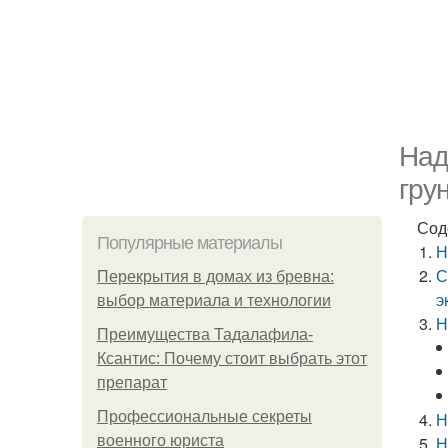
Над
гру
Сод
Популярные материалы
Н
С
Перекрытия в домах из бревна:
э
выбор материала и технологии
Н
Преимущества Тадалафила-
Ксантис: Почему стоит выбрать этот
препарат
Профессиональные секреты
Н
военного юриста
Н