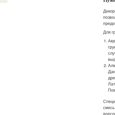
Декор
позво
предо
Для г
Акр
гру
слу
выр
Алк
Дан
дре
Лат
Пом
Специ
смесь
ворсо