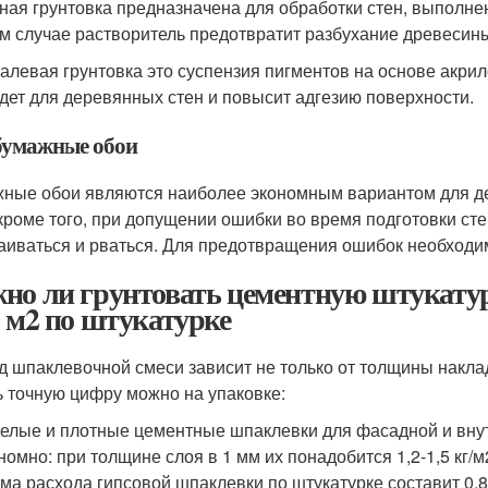
ная грунтовка предназначена для обработки стен, выполне
м случае растворитель предотвратит разбухание древесины
алевая грунтовка это суспензия пигментов на основе акри
дет для деревянных стен и повысит адгезию поверхности.
бумажные обои
ные обои являются наиболее экономным вариантом для дек
 кроме того, при допущении ошибки во время подготовки сте
аиваться и рваться. Для предотвращения ошибок необходи
но ли грунтовать цементную штукатур
1 м2 по штукатурке
д шпаклевочной смеси зависит не только от толщины наклад
ь точную цифру можно на упаковке:
елые и плотные цементные шпаклевки для фасадной и вну
номно: при толщине слоя в 1 мм их понадобится 1,2-1,5 кг/
ма расхода гипсовой шпаклевки по штукатурке составит 0,8-