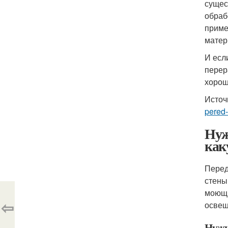
сущес
обраб
приме
матер
И есл
перер
хорош
Источ
pered
Нуж
как
Перед
стены
моющи
⇦
освещ
Нужн