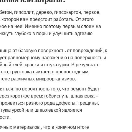
етон, гипсолит, дерево, гипсокартон, первое,
с которой вам предстоит работать. От этого
нное на нее. Именно поэтому первым слоем на
икнуть глубоко в поры и улучшить адгезию
щищают базовую поверхность от повреждений, к
вует равномерному наложению на поверхность и
йный клей, краски и штукатурки. В результате
того, грунтовка считается превосходным
тене различных микроорганизмов.
ться, но вероятность того, что ремонт будет
ерез короткое время обвиснуть, шпаклевка –
проявиться разного рода дефекты: трещины,
д штукатуркой или шпаклевкой является
ости.
чных материалов , что в конечном итоге