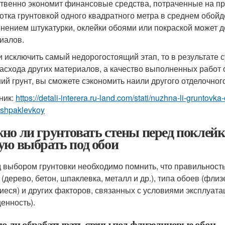
твенно экономит финансовые средства, потраченные на пр
отка грунтовкой одного квадратного метра в среднем обойд
нением штукатурки, оклейки обоями или покраской может до
иалов.
и исключить самый недорогостоящий этап, то в результате 
асхода других материалов, а качество выполненных работ 
ий грунт, вы сможете сэкономить наили другого отделочног
ник:
https://detali-interera.ru-land.com/stati/nuzhna-li-grunto
-shpaklevkoy
но ли грунтовать стены перед поклейк
ую выбрать под обои
 выбором грунтовки необходимо помнить, что правильность
 (дерево, бетон, шпаклевка, металл и др.), типа обоев (ф
еся) и других факторов, связанных с условиями эксплуата
енность).
о ли обрабатывать стены под флизелиновые обои