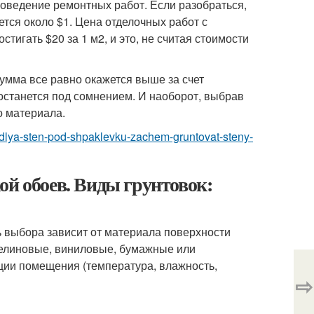
оведение ремонтных работ. Если разобраться,
ется около $1. Цена отделочных работ с
стигать $20 за 1 м
2
, и это, не считая стоимости
сумма все равно окажется выше за счет
останется под сомнением. И наоборот, выбрав
о материала.
vka-dlya-sten-pod-shpaklevku-zachem-gruntovat-steny-
ой обоев. Виды грунтовок:
 выбора зависит от материала поверхности
лизелиновые, виниловые, бумажные или
ции помещения (температура, влажность,
⇨