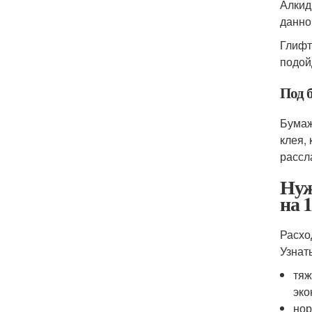
Алкид
данно
Глифт
подой
Под 
Бумаж
клея,
рассл
Нуж
на 
Расхо
Узнат
тяж
эко
нор