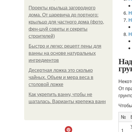
Проекты крыльца загородного
Н
дома. От царевича до портного:
Н
крыльцо для частного дома (фото,
фен-шуй советы и секреты
Н
строителей)
Быстро и легко: рецепт пены для
ванны на основе натуральных
Над
ингредиентов
гру
Десертная ложка это сколько
чайных. Объем и мера веса в
Некот
столовой ложке
От пр
Как укрепить ванну, чтобы не
грунт
шаталась. Варианты крепежа ванн
Чтобы
№
1