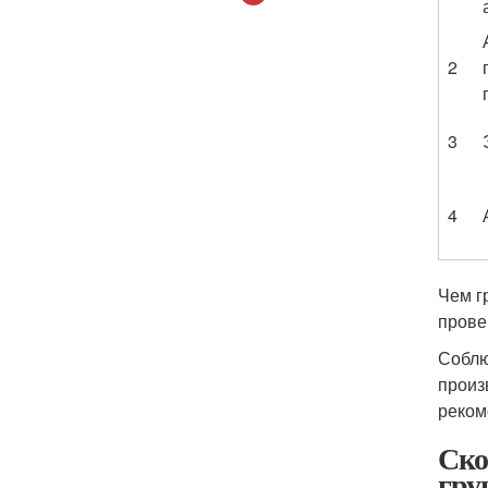
2
3
4
Чем г
прове
Соблю
произ
реком
Ско
гру