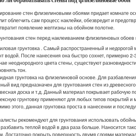
ирование стен флизелиновыми обоями придает комнате осо
лит облегчить сам процесс наклейки, обезвредит и предотвр
твратит появление желтизны на обойном полотне.
рунтования стен перед наклеиванием флизелиновых обоев
иловая грунтовка . Самый распространенный и недорогой 
нт водой. После нанесения она быстро сохнет, примерно 2-
чае неоднородного цвета стены, существуют разновидности
овнять тон.
идная грунтовка на флизелиновой основе. Для разбавлени
ный вид предназначен для грунтования стен из древесног
весная доска и т.д. Данный материал покрывает рабочую 
ексную грунтовку применяют для любых типов покрытий и м
имо этого, данная грунтовка проста в нанесении и послед
алисты рекомендуют для грунтования использовать обойны
 разбавить теплой водой в два раза больше. Наносится так
м. Достаточно покрыть поверхность двумя слоями материал