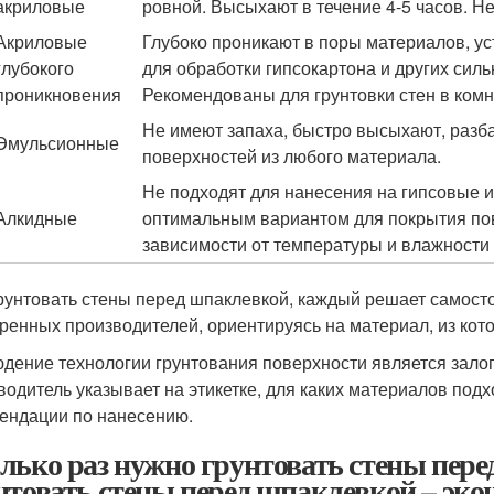
акриловые
ровной. Высыхают в течение 4-5 часов. Н
Акриловые
Глубоко проникают в поры материалов, ус
глубокого
для обработки гипсокартона и других сил
проникновения
Рекомендованы для грунтовки стен в ком
Не имеют запаха, быстро высыхают, разб
Эмульсионные
поверхностей из любого материала.
Не подходят для нанесения на гипсовые 
Алкидные
оптимальным вариантом для покрытия пов
зависимости от температуры и влажности
рунтовать стены перед шпаклевкой, каждый решает самосто
ренных производителей, ориентируясь на материал, из кото
дение технологии грунтования поверхности является зал
водитель указывает на этикетке, для каких материалов подх
ендации по нанесению.
лько раз нужно грунтовать стены пере
нтовать стены перед шпаклевкой – эко