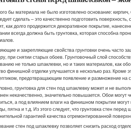
кого бы материала не было изготовлено основание: кирпич, б
ледует сделать – это качественно подготовить поверхность, 
ит, как долго продержится декоративное покрытие, нанесе
ании всегда должна быть грунтовка, которая способна прон
иалов.
яющие и закрепляющие свойства грунтовки очень часто за
ру, при снятии старых обоев. Грунтовочный слой способст
ванию не только шпаклевки, но и таких материалов, как обо
тво финишной отделки улучшается в несколько раз. Кроме э
ептиком, предотвращающим появление и размножение на с
ловно, грунтовка для стен под шпаклевку может и не выполня
нен некачественно, значительно повышается. Обои могут ч
иться, а под влиянием влаги на финишном покрытии могут 
ды, пятна и т.д. Из этого следует, что грунтовка стен пере
нительной гарантией качества отремонтированной поверхн
ование стен под шпаклевку позволяет снизить расход отдело