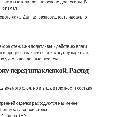
нных из материалов на основе древесины. В
 от влаги.
лового лака. Данная разновидность идеально
ора стен. Они податливы к действию влаги
н и процесса наклейки, они могут пузыриться,
мо учесть все данные нюансы.
ку перед шпаклевкой. Расход
ываемого слоя, но и вида и плотности состава.
тренней отделки расходуются наименее
м2 оштукатуренной стены;
0,1 кг на 1м2;