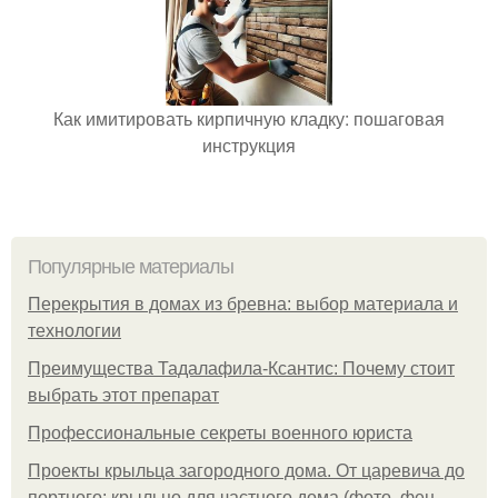
Как имитировать кирпичную кладку: пошаговая
инструкция
Популярные материалы
Перекрытия в домах из бревна: выбор материала и
технологии
Преимущества Тадалафила-Ксантис: Почему стоит
выбрать этот препарат
Профессиональные секреты военного юриста
Проекты крыльца загородного дома. От царевича до
портного: крыльцо для частного дома (фото, фен-