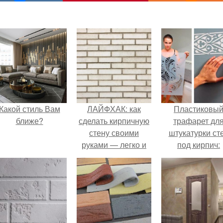
Какой стиль Вам
ЛАЙФХАК: как
Пластиковы
ближе?
сделать кирпичную
трафарет дл
стену своими
штукатурки ст
руками — легко и
под кирпич:
просто
пошаговая
инструкция