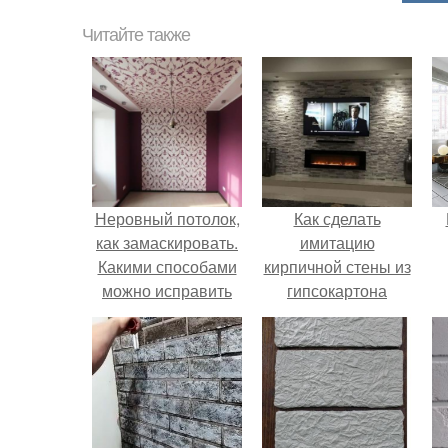
Читайте также
Неровный потолок,
Как сделать
как замаскировать.
имитацию
Какими способами
кирпичной стены из
можно исправить
гипсокартона
низкий и кривой
своими руками:
потолок
пошаговая
инструкция