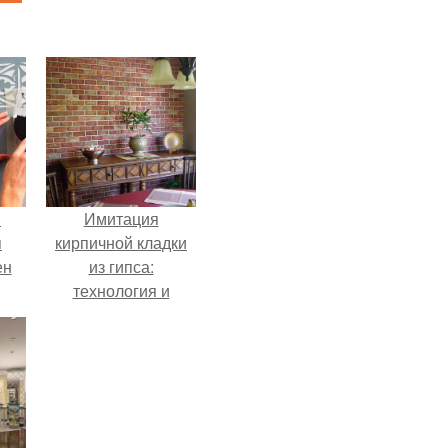
й
Имитация
я
кирпичной кладки
ен
из гипса:
технология и
советы