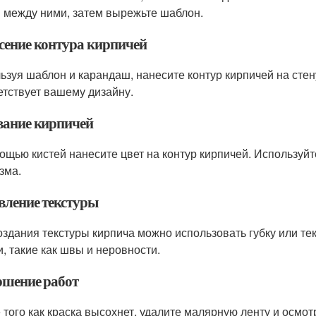
 между ними, затем вырежьте шаблон.
сение контура кирпичей
ьзуя шаблон и карандаш, нанесите контур кирпичей на стен
етствует вашему дизайну.
вание кирпичей
ощью кистей нанесите цвет на контур кирпичей. Используйт
зма.
вление текстуры
оздания текстуры кирпича можно использовать губку или те
и, такие как швы и неровности.
ршение работ
 того как краска высохнет, удалите малярную ленту и осмо