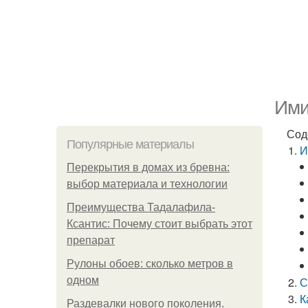
Ими
Сод
Популярные материалы
И
Перекрытия в домах из бревна:
выбор материала и технологии
Преимущества Тадалафила-
Ксантис: Почему стоит выбрать этот
препарат
Рулоны обоев: сколько метров в
одном
С
К
Раздевалки нового поколения.