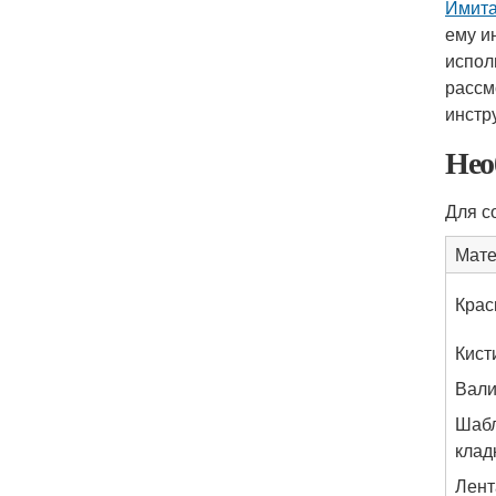
Имита
ему и
испол
рассм
инстр
Нео
Для с
Мате
Крас
Кист
Вали
Шабл
клад
Лент