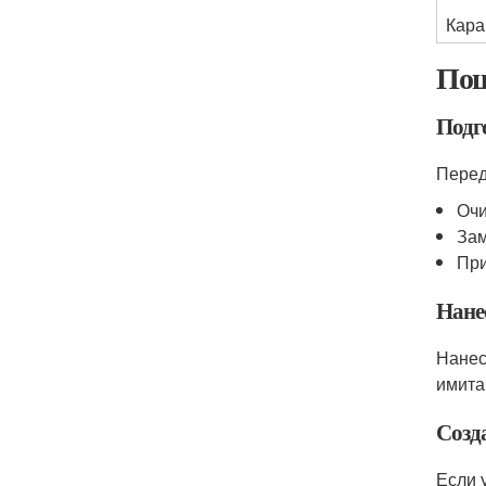
Кара
Пош
Подг
Перед
Очи
Зам
При
Нане
Нанес
имита
Созд
Если 