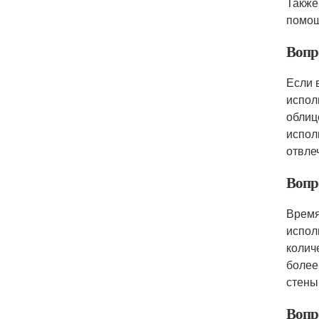
Также
помощ
Вопр
Если 
испол
облиц
испол
отвле
Вопр
Время
испол
колич
более
стены
Вопр