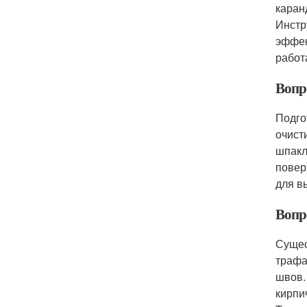
каран
Инстр
эффек
работ
Вопр
Подго
очист
шпакл
повер
для в
Вопр
Сущес
трафа
швов.
кирпи