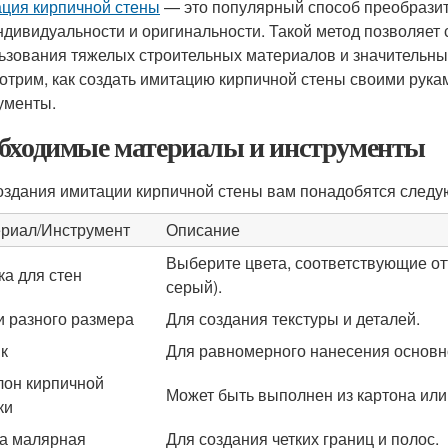
ция кирпичной стены
— это популярный способ преобразит
ндивидуальности и оригинальности. Такой метод позволяет 
ьзования тяжелых строительных материалов и значительны
отрим, как создать имитацию кирпичной стены своими рука
ументы.
бходимые материалы и инструменты
оздания имитации кирпичной стены вам понадобятся след
риал/Инструмент
Описание
Выберите цвета, соответствующие от
ка для стен
серый).
и разного размера
Для создания текстуры и деталей.
к
Для равномерного нанесения основно
он кирпичной
Может быть выполнен из картона или
ки
а малярная
Для создания четких границ и полос.