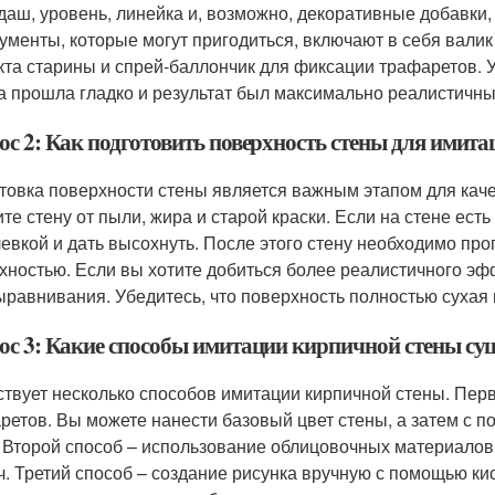
даш, уровень, линейка и, возможно, декоративные добавки, т
ументы, которые могут пригодиться, включают в себя валик 
та старины и спрей-баллончик для фиксации трафаретов. Уб
а прошла гладко и результат был максимально реалистичны
ос 2: Как подготовить поверхность стены для имит
товка поверхности стены является важным этапом для кач
ите стену от пыли, жира и старой краски. Если на стене ест
евкой и дать высохнуть. После этого стену необходимо про
хностью. Если вы хотите добиться более реалистичного эф
ыравнивания. Убедитесь, что поверхность полностью сухая
ос 3: Какие способы имитации кирпичной стены су
твует несколько способов имитации кирпичной стены. Перв
ретов. Вы можете нанести базовый цвет стены, а затем с 
 Второй способ – использование облицовочных материалов, 
ч. Третий способ – создание рисунка вручную с помощью кис