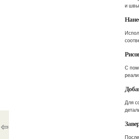
и швы
Нане
Испол
соотв
Рисо
С пом
реали
Доба
Для с
детал
Заве
⇦
После