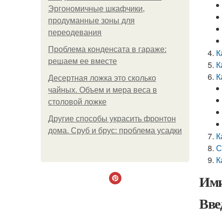
Эргономичные шкафчики,
продуманные зоны для
переодевания
Проблема конденсата в гараже:
К
решаем ее вместе
К
К
Десертная ложка это сколько
чайных. Объем и мера веса в
столовой ложке
Другие способы украсить фронтон
дома. Сруб и брус: проблема усадки
К
С
К
Ими
Вве