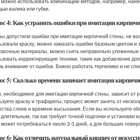
 можно использовать комбинацию методов, например, нанест
ью валика или губки.
ос 4: Как устранить ошибки при имитации кирпичн
вы допустили ошибки при имитации кирпичной стены, не во
ьзовали краску, можно замазать ошибки базовым цветом и 
овочные материалы, можно снять неправильно уложенные 
ьзовать корректирующие техники, такие как добавление до
чь внимание от ошибок. Важно работать терпеливо и не спе
ос 5: Сколько времени занимает имитация кирпичн
, необходимое для имитации кирпичной стены, зависит от р
ьзуете краску и трафареты, процесс может занять от несколь
ества слоев и времени высыхания. Если вы используете о
 длительным, так как требует точной подгонки и установки 
 может потребоваться около 2-3 дней, а для больших повер
ос 6: Как отличить натуральный кирпич от искусс