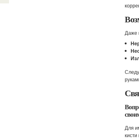
корре
Воз
Даже 
Не
Не
Изл
Следу
рукам
Свя
Вопр
свои
Для и
кисти