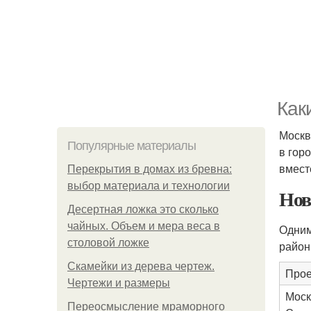
Как
Москв
Популярные материалы
в гор
вмест
Перекрытия в домах из бревна:
выбор материала и технологии
Нов
Десертная ложка это сколько
чайных. Объем и мера веса в
Одним
столовой ложке
район
Скамейки из дерева чертеж.
Прое
Чертежи и размеры
Моск
Переосмысление мраморного