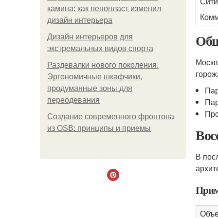
Сити
камина: как пенопласт изменил
Комм
дизайн интерьера
Общ
Дизайн интерьеров для
экстремальных видов спорта
Москв
Раздевалки нового поколения.
горож
Эргономичные шкафчики,
продуманные зоны для
Пар
переодевания
Пар
Про
Создание современного фронтона
из OSB: принципы и приемы
Вос
В пос
архит
Прим
Объе