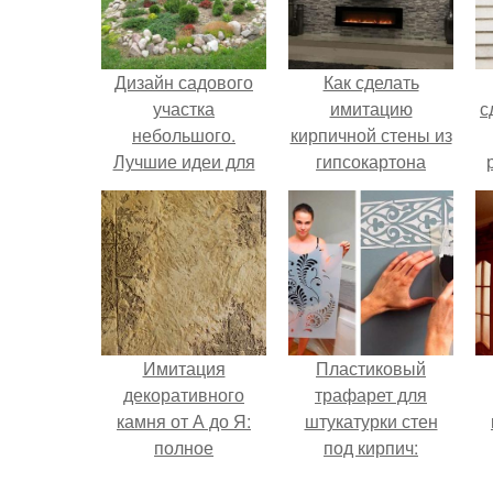
Дизайн садового
Как сделать
участка
имитацию
с
небольшого.
кирпичной стены из
Лучшие идеи для
гипсокартона
дачи —
своими руками:
дизайнерские идеи
пошаговая
для дачи и правила
инструкция
обустройства
дачного участка 105
фото
Имитация
Пластиковый
декоративного
трафарет для
камня от А до Я:
штукатурки стен
полное
под кирпич:
руководство
пошаговая