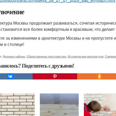
://zolotoconcerts.ru/moskva_26_27_07_2025_sad_ermitazh.html
лючение
ектура Москвы продолжает развиваться, сочетая историче
 становится все более комфортным и красивым, что делает 
те за изменениями в архитектуре Москвы и не пропустите ин
чи в столице!
и:
Деловые районы
,
Общественные пространства
,
Историческая архитектура
,
Совреме
авилось? Поделитесь с друзьями!