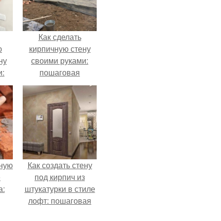
Как сделать
ю
кирпичную стену
ну
своими руками:
и:
пошаговая
инструкция
ную
Как создать стену
е
под кирпич из
а:
штукатурки в стиле
лофт: пошаговая
инструкция