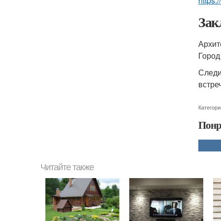
https
Зак
Архит
Город
Следи
встре
Категори
Понр
Читайте также