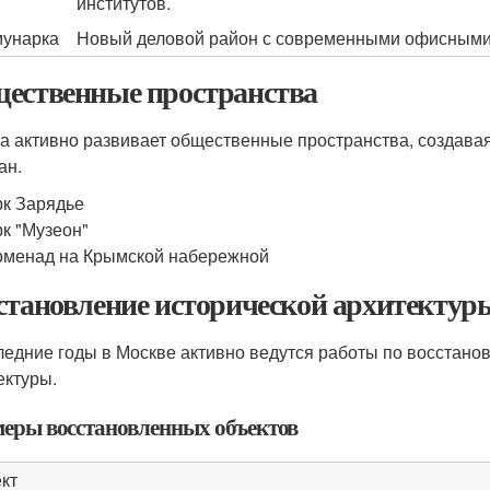
институтов.
унарка
Новый деловой район с современными офисными 
ественные пространства
а активно развивает общественные пространства, создава
ан.
к Зарядье
к "Музеон"
менад на Крымской набережной
становление исторической архитектур
ледние годы в Москве активно ведутся работы по восстано
ектуры.
еры восстановленных объектов
кт