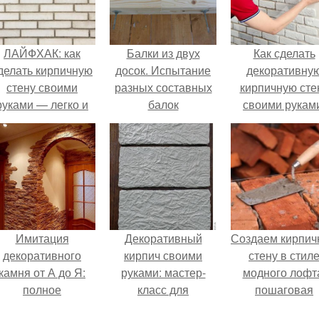
ЛАЙФХАК: как
Балки из двух
Как сделать
делать кирпичную
досок. Испытание
декоративну
стену своими
разных составных
кирпичную сте
руками — легко и
балок
своими рукам
просто
пошаговая
инструкция
Имитация
Декоративный
Создаем кирпич
декоративного
кирпич своими
стену в стил
камня от А до Я:
руками: мастер-
модного лофт
полное
класс для
пошаговая
руководство
начинающих
инструкция