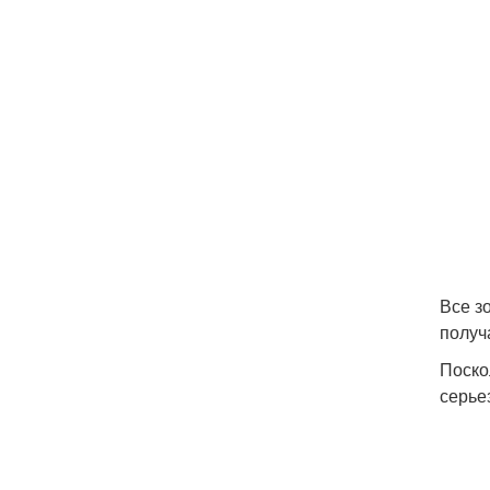
Все з
получ
Поско
серье