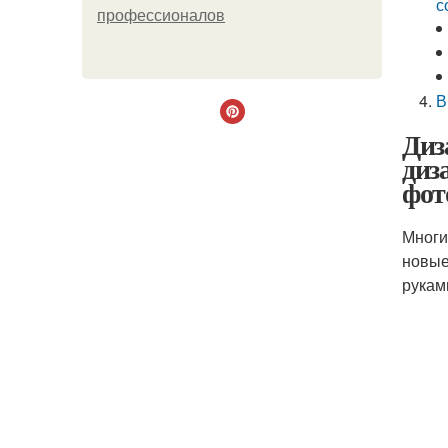
с
профессионалов
В
Диз
диз
фот
Многи
новые
рукам