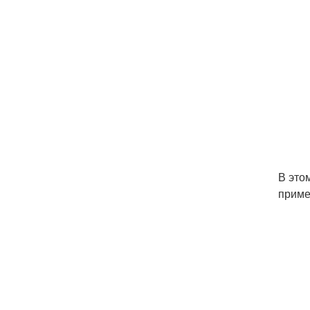
В это
приме