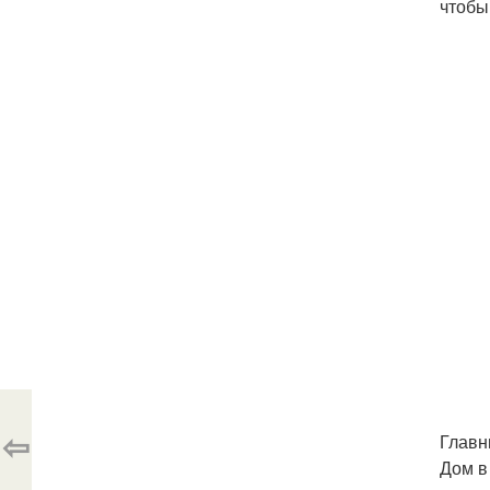
чтобы
⇦
Главн
Дом в