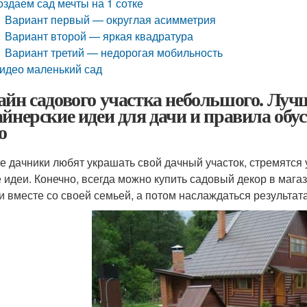
оздаем сад мечты на 1 сотке
Вариант первый — округлая асимметрия
Вариант второй — яркая квадратура
Вариант третий — недорогая мобильность
идео маленький сад
айн садового участка небольшого. Луч
айнерские идеи для дачи и правила обус
о
е дачники любят украшать свой дачный участок, стремятся
 идеи. Конечно, всегда можно купить садовый декор в магаз
и вместе со своей семьей, а потом наслаждаться результата