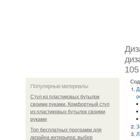
Диз
диз
105
Сод
Популярные материалы
Д
о
Стул из пластиковых бутылок
своими руками. Комфортный стул
из пластиковых бутылок своими
руками
З
Топ бесплатных программ для
Л
дизайна интерьера: выбор