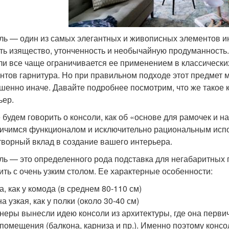
ль — один из самых элегантных и живописных элементов и
ть изящество, утонченность и необычайную продуманность.
ли все чаще ограничивается ее применением в классических
нтов гарнитура. Но при правильном подходе этот предмет 
шенно иначе. Давайте подробнее посмотрим, что же такое 
ьер.
 будем говорить о консоли, как об «основе для рамочек и н
ичимся функционалом и исключительно рациональным испо
творный вклад в создание вашего интерьера.
ль — это определенного рода подставка для негабаритных 
ить с очень узким столом. Ее характерные особенности:
а, как у комода (в среднем 80-110 см)
а узкая, как у полки (около 30-40 см)
неры вынесли идею консоли из архитектуры, где она перв
 помещения (балкона, карниза и пр.). Именно поэтому конс