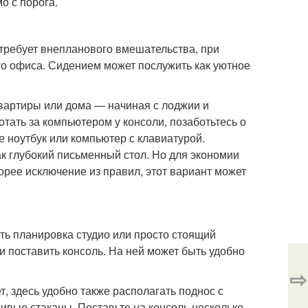
 с порога.
 требует внепланового вмешательства, при
о офиса. Сидением может послужить как уютное
вартиры или дома — начиная с лоджии и
тать за компьютером у консоли, позаботьтесь о
е ноутбук или компьютер с клавиатурой.
ак глубокий письменный стол. Но для экономии
орее исключение из правил, этот вариант может
ть планировка студио или просто стоящий
 поставить консоль. На ней может быть удобно
⇨
, здесь удобно также располагать поднос с
вые стаканы. Поставьте на консоль несколько