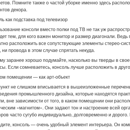
етов. Помните также о частой уборке именно здесь располо
нтов декора.
ль как подставка под телевизор
ьзование консоли вместо полки под ТВ не так уж распростра
дет тем, для кого важен монитор и размер диагонали. Вед
атно расположить все сопутствующие элементы стерео-систе
, ни провода в этом случае спрятать некуда.
му заранее хорошо подумайте, насколько вы тверды в сво
сы. Если сомневаетесь, консоль лучше расположить в друго
ом помещении — как арт-объект
пункт не слишком вписывается в вышеизложенные перечень,
ведения промышленного дизайна, которые находятся практи
ли, вне зависимости от того, в каком помещении они распо
ическим «магнитом». Они задают тон и настроение всей ор
ров часто сугубо индивидуально, долговременно и дорого. Н
идите, консоль — очень удобный элемент интерьера. Он ком