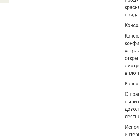
краси
прида
Консо
Консо
конфи
устра
откры
смотр
вплот
Консо
С пра
пыли 
довол
лестн
Испол
интер