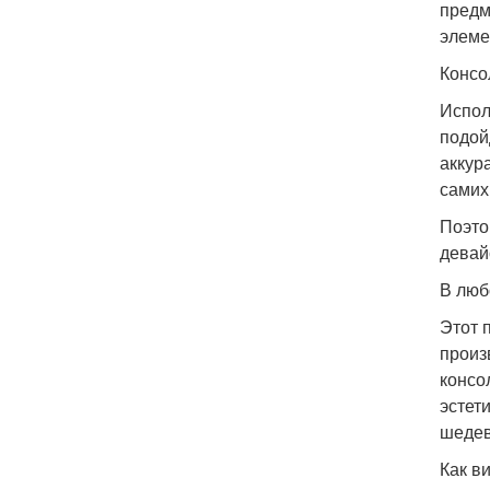
предм
элеме
Консо
Испол
подой
аккур
самих
Поэто
девай
В люб
Этот 
произ
консо
эстет
шедев
Как в