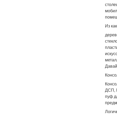
столе
мобил
помещ
Из ка
дерев
стекло
пласти
искус
метал
Давай
Консо
Консо
ДСП, 
пуф д
предм
Логич