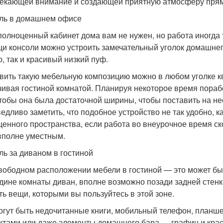
екающей внимание и создающей приятную атмосферу прямо
ль в домашнем офисе
полноценный кабинет дома вам не нужен, но работа иногда
и консоли можно устроить замечательный уголок домашнег
о, так и красивый низкий пуф.
вить такую мебельную композицию можно в любом уголке к
чивая гостиной комнатой. Планируя некоторое время порабо
чтобы она была достаточной ширины, чтобы поставить на не
едливо заметить, что подобное устройство не так удобно, к
ценного пространства, если работа во внеурочное время ск
вполне уместным.
ль за диваном в гостиной
вободном расположении мебели в гостиной — это может бы
дине комнаты диван, вполне возможно позади задней стенки
ть вещи, которыми вы пользуйтесь в этой зоне.
огут быть недочитанные книги, мобильный телефон, планшет
ктами или даже элементы домашнего бара — графин и краси