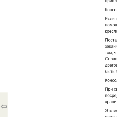
привл
Консо
Если 
помощ
кресл
Поста
закан
том, 
Справ
драго
быть 
Консо
При с
посре
храни
⇦
Это м
проду