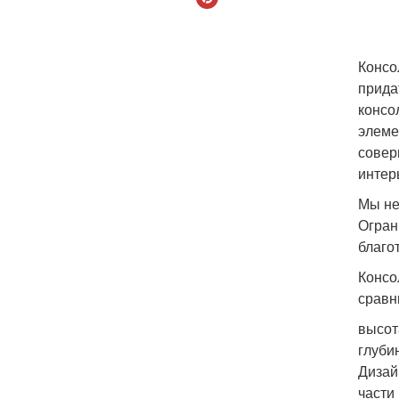
Консо
прида
консо
элеме
совер
интер
Мы не
Огран
благо
Консо
сравн
высот
глубин
Дизай
части