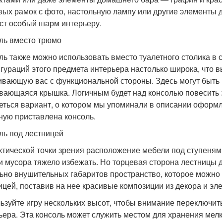
вых рамок с фото, настольную лампу или другие элементы 
ст особый шарм интерьеру.
ль вместо трюмо
ль также можно использовать вместо туалетного столика в 
гураций этого предмета интерьера настолько широка, что в
ивающую вас с функциональной стороны. Здесь могут быть
вающаяся крышка. Логичным будет над консолью повесить 
еться вариант, о котором мы упоминали в описании оформл
ную приставлена консоль.
ль под лестницей
ктической точки зрения расположение мебели под ступеням
и мусора тяжело избежать. Но торцевая сторона лестницы д
ьно внушительных габаритов пространство, которое можно 
ицей, поставив на нее красивые композиции из декора и э
ьзуйте игру нескольких высот, чтобы внимание переключить
ьера. Эта консоль может служить местом для хранения мелк