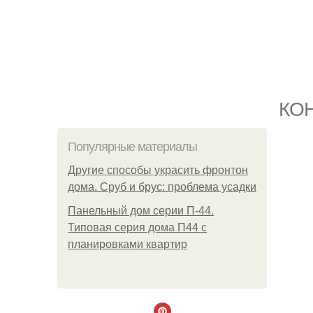
КО
Популярные материалы
Другие способы украсить фронтон
дома. Сруб и брус: проблема усадки
Панельный дом серии П-44.
Типовая серия дома П44 с
планировками квартир