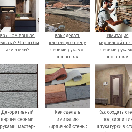
Как Вам ванная
Как сделать
Имитация
омната? Что-то бы
кирпичную стену
кирпичной сте
изменили?
своими руками:
своими рукам
пошаговая
пошаговая
инструкция
инструкция
Декоративный
Как сделать
Как создать ст
кирпич своими
имитацию
под кирпич и
руками: мастер-
кирпичной стены:
штукатурки в ст