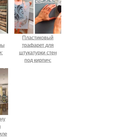
Пластиковый
ны
трафарет для
и:
штукатурки стен
под кирпич:
пошаговая
инструкция
ену
з
иле