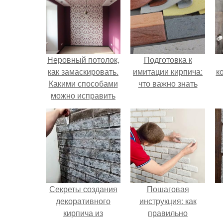
Неровный потолок,
Подготовка к
как замаскировать.
имитации кирпича:
к
Какими способами
что важно знать
можно исправить
низкий и кривой
потолок
Секреты создания
Пошаговая
декоративного
инструкция: как
кирпича из
правильно