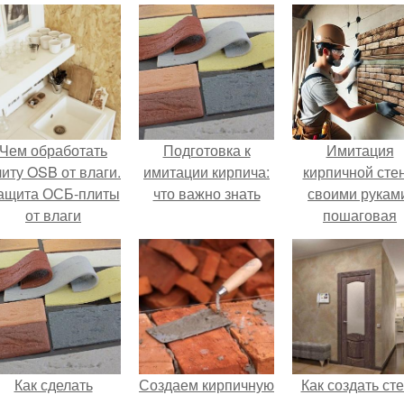
Чем обработать
Подготовка к
Имитация
иту OSB от влаги.
имитации кирпича:
кирпичной сте
ащита ОСБ-плиты
что важно знать
своими рукам
от влаги
пошаговая
инструкция
Как сделать
Создаем кирпичную
Как создать ст