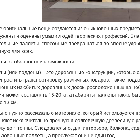
 оригинальные вещи создаются из обыкновенных предметов
ужены и оценены умами людей творческих профессий. Бла
тельные паллеты, способные превращаться во вполне удобн
пную для всех.
ты: особенности и возможности
ты (или поддоны) – это деревянные конструкции, которые 
упростить транспортировку различных товаров. Такие подд
ченных из сбитых деревянных досок, расположенных на неб
ия может составлять 15-20 кг, а габариты паллеты также бы
е 12 см.
ьно нужно рассказать о материале, который используется п
няют исключительно прочную и долговечную древесину с ра
зку до 1 тонны. Следовательно, для интерьера, балкона, са
ьзованные паллеты, а прослужат они не один год.