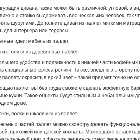
гурация дивана также может быть различной: угловой, в ви
вижно и стойко выдерживать вес нескольких человек, так 
нять шурупами. Дополните диван из паллет мягкими матрац
ь для интерьера или террасы.
тные идеи: мебель из паллет
 и столики из деревянных паллет
ольшего удобства и подвижности к нижней части кофейных 
ть специальные колеса-ролики. Также, внешнюю сторону п
у паллету окрасить в яркий цвет – такой предмет точно не о
ощью паллет вы без труда сможете сделать эффектную барн
ине кухни. Такое объекты будут стильным и небанальным д
одном доме.
ажи, полки и шкафчики из паллет
дельных частей паллет можно сконструировать функциональ
вой, прихожей или детской комнаты. Можно даже оставить 
 натуральный цвет и фактура дерева сыграют лишь на поль