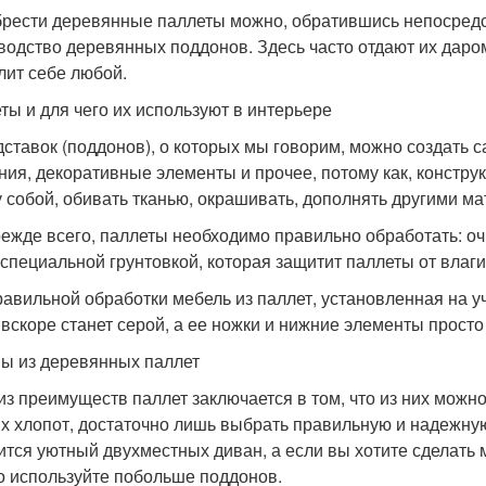
рести деревянные паллеты можно, обратившись непосредс
водство деревянных поддонов. Здесь часто отдают их даром
лит себе любой.
ты и для чего их используют в интерьере
дставок (поддонов), о которых мы говорим, можно создать
ния, декоративные элементы и прочее, потому как, констру
 собой, обивать тканью, окрашивать, дополнять другими м
режде всего, паллеты необходимо правильно обработать: оч
 специальной грунтовкой, которая защитит паллеты от влаги
равильной обработки мебель из паллет, установленная на у
 вскоре станет серой, а ее ножки и нижние элементы просто
ы из деревянных паллет
из преимуществ паллет заключается в том, что из них можн
х хлопот, достаточно лишь выбрать правильную и надежную 
ится уютный двухместных диван, а если вы хотите сделать 
о используйте побольше поддонов.