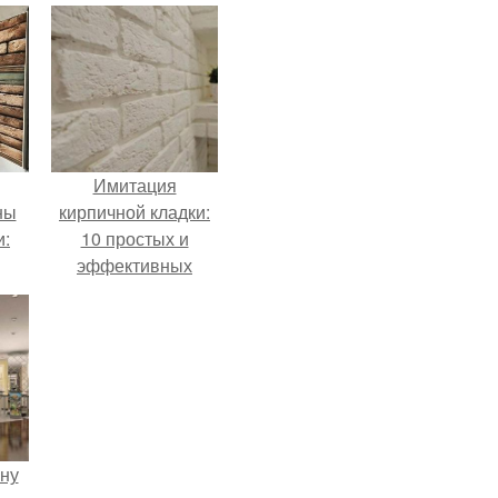
Имитация
ны
кирпичной кладки:
и:
10 простых и
эффективных
методов
ену