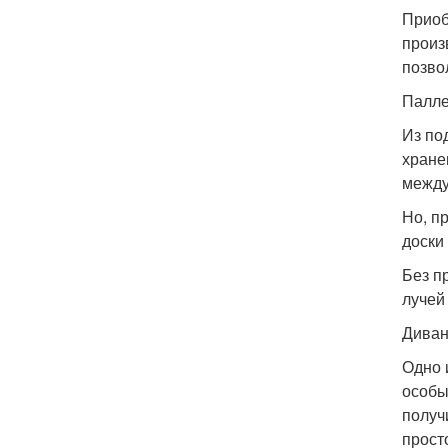
Приоб
произ
позво
Палле
Из по
хране
между
Но, п
доски
Без п
лучей
Диван
Одно 
особы
получ
прост