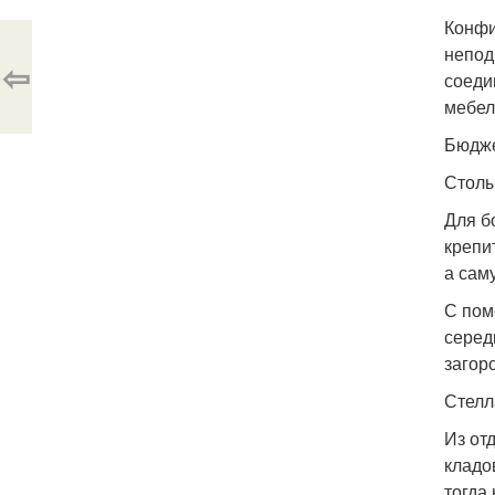
Конфи
непод
⇦
соеди
мебел
Бюдже
Столы
Для б
крепи
а сам
С пом
серед
загор
Стелл
Из от
кладо
тогда