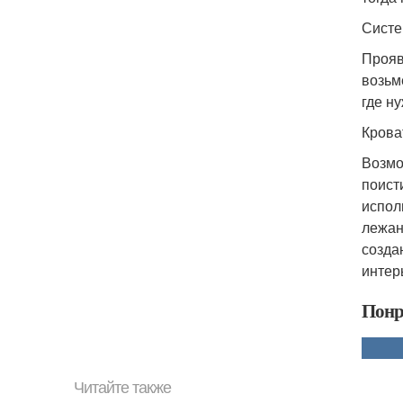
Систе
Прояв
возьм
где н
Крова
Возмо
поист
испол
лежан
созда
интер
Понр
Читайте также