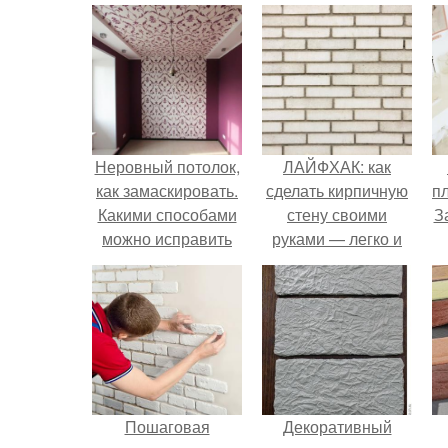
Неровный потолок,
ЛАЙФХАК: как
как замаскировать.
сделать кирпичную
пл
Какими способами
стену своими
З
можно исправить
руками — легко и
низкий и кривой
просто
потолок
Пошаговая
Декоративный