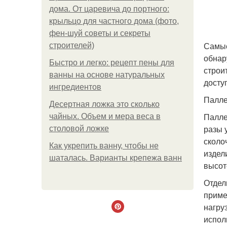
дома. От царевича до портного:
крыльцо для частного дома (фото,
фен-шуй советы и секреты
Самые
строителей)
обнар
Быстро и легко: рецепт пены для
строи
ванны на основе натуральных
досту
ингредиентов
Палле
Десертная ложка это сколько
Палле
чайных. Объем и мера веса в
разы 
столовой ложке
сколо
Как укрепить ванну, чтобы не
издел
шаталась. Варианты крепежа ванн
высот
Отдел
приме
нагру
испол