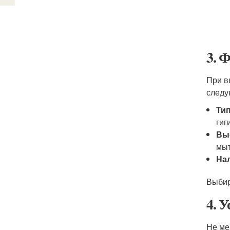
3. 
При в
следу
Тип
гиг
Вы
мыт
На
Выбир
4. 
Не ме