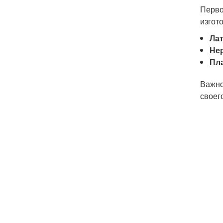
Перво
изгот
Лат
Не
Пла
Важно
своег