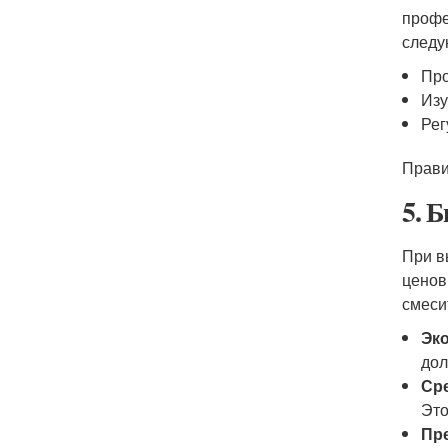
профе
следу
Про
Изу
Рег
Прави
5. 
При в
ценов
смеси
Эко
дол
Сре
Это
Пр