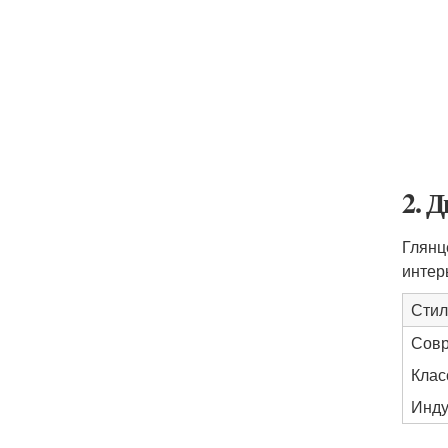
2. 
Глянц
интер
Стил
Сов
Клас
Инду