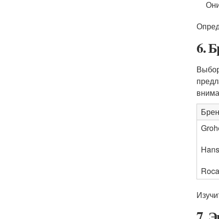
Они
Опред
6. 
Выбор
предл
внима
Бре
Groh
Hans
Roc
Изучи
7. 