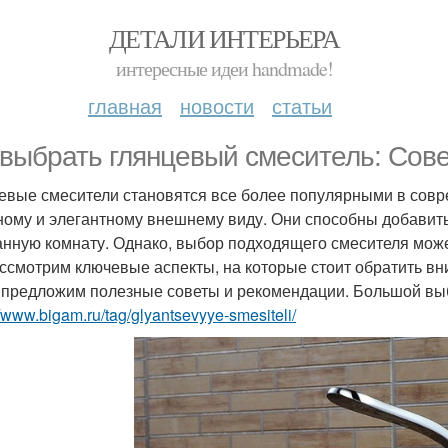
ДЕТАЛИ ИНТЕРЬЕРА
интересные идеи handmade!
главная
новости
статьи
 выбрать глянцевый смеситель: Сов
евые смесители становятся все более популярными в совр
ному и элегантному внешнему виду. Они способны добавить
анную комнату. Однако, выбор подходящего смесителя может
ссмотрим ключевые аспекты, на которые стоит обратить вн
 предложим полезные советы и рекомендации. Большой выб
//www.bigam.ru/tag/glyantsevyye-smesiteli/