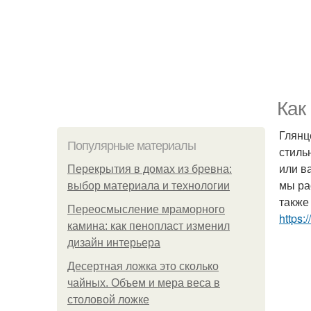
Как
Глянц
Популярные материалы
стиль
или в
Перекрытия в домах из бревна:
мы ра
выбор материала и технологии
также
Переосмысление мраморного
https:
камина: как пенопласт изменил
дизайн интерьера
Десертная ложка это сколько
чайных. Объем и мера веса в
столовой ложке