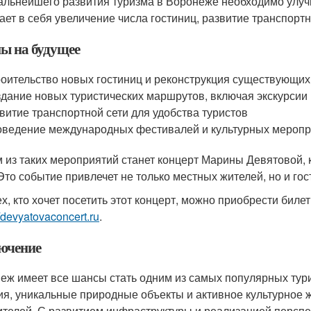
альнейшего развития туризма в Воронеже необходимо улуч
ает в себя увеличение числа гостиниц, развитие транспорт
ы на будущее
оительство новых гостиниц и реконструкция существующих
дание новых туристических маршрутов, включая экскурсии
витие транспортной сети для удобства туристов
ведение международных фестивалей и культурных мероп
 из таких мероприятий станет концерт Марины Девятовой, 
 Это событие привлечет не только местных жителей, но и гос
ех, кто хочет посетить этот концерт, можно приобрести бил
//devyatovaconcert.ru
.
ючение
еж имеет все шансы стать одним из самых популярных тури
ия, уникальные природные объекты и активное культурное 
ителей. С развитием инфраструктуры и реализацией перспе