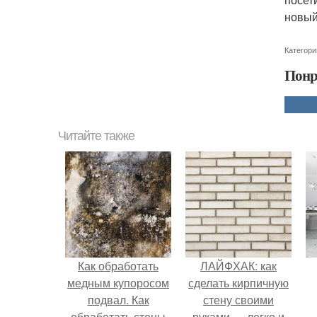
новый
Категори
Понр
Читайте также
Как обработать
ЛАЙФХАК: как
медным купоросом
сделать кирпичную
подвал. Как
стену своими
обработать стены
руками — легко и