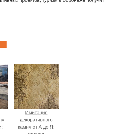
Имитация
ну
декоративного
и:
камня от А до Я:
полное