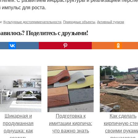
 импульс для роста.
и:
Культурные достопримечательности
,
Природные объекты
,
Активный туризм
авилось? Поделитесь с друзьями!
Шикарная и
Подготовка к
Как сделать
продуманная
имитации кирпича:
кирпичную сте
однушка: как
что важно знать
своими рукам
создать
пошаговая