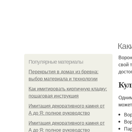
Как
Ворон
Популярные материалы
свой 
досто
Перекрытия в домах из бревна:
выбор материала и технологии
Кул
Как имитировать кирпичную кладку:
пошаговая инструкция
Одним
может
Имитация декоративного камня от
А до Я: полное руководство
Вор
Вор
Имитация декоративного камня от
Пар
А до Я: полное руководство