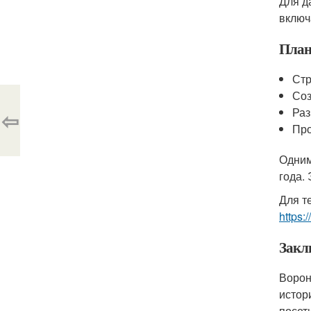
Для д
включ
План
Стр
Соз
Раз
⇦
Про
Одним
года.
Для т
https:
Закл
Ворон
истор
посет