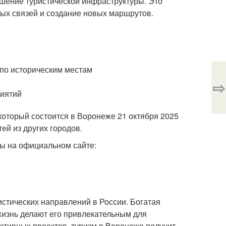
шение туристической инфраструктуры. Это
ных связей и создание новых маршрутов.
 по историческим местам
⇨
риятий
который состоится в Воронеже 21 октября 2025
тей из других городов.
еты на официальном сайте:
стических направлений в России. Богатая
жизнь делают его привлекательным для
ктивных проектов, туризм в Воронеже получит