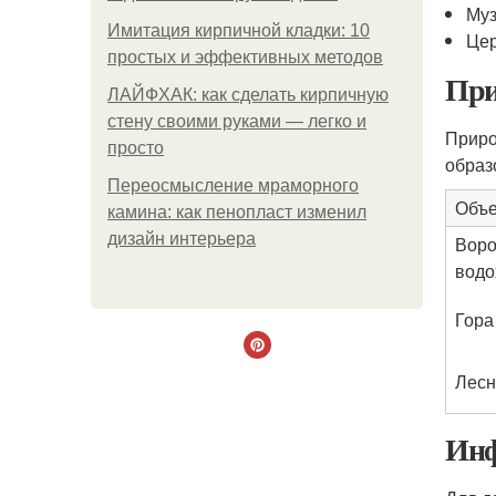
Муз
Имитация кирпичной кладки: 10
Цер
простых и эффективных методов
При
ЛАЙФХАК: как сделать кирпичную
стену своими руками — легко и
Приро
просто
образ
Переосмысление мраморного
Объе
камина: как пенопласт изменил
дизайн интерьера
Воро
водо
Гора
Лесн
Инф