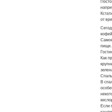
Посто
напри
Кстат
от вр
Сегод
кофей
Самое
пищи.
Гости
Как п
крупн
зелен
Спаль
В спа
особе
некот
кисло
Если 
кашпо