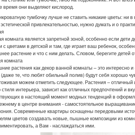
е время они выделяют кислород.
икроватную тумбочку лучше не ставить никакие цветы: ни в в
 эстетической привлекательностью, нужно думать и о практи
ая
ая комната является запретной зоной, особенно если дети д
и с цветами в детской и там, где играет ваш ребенок, особе
нее растение и что с ним делать. Словом, берегите детей от
я комната
ние растения как декор ванной комнаты – это интересно и
 (даже те, что любят обильный полив) будут себя хорошо ч
оживая можем отметить следующее. Растения – отличный и 
 стиля интерьера, зависит как отличных предпочтений и вкус
твующих в настоящий момент модных тенденций в оформл
ежнему в центре внимания - самостоятельное выращивание
мония. Современные квартиры оснащены передовыми источ
елям цветов создавать новые, пышные композиции из комн
риментировать, а Вам - наслаждаться ими.