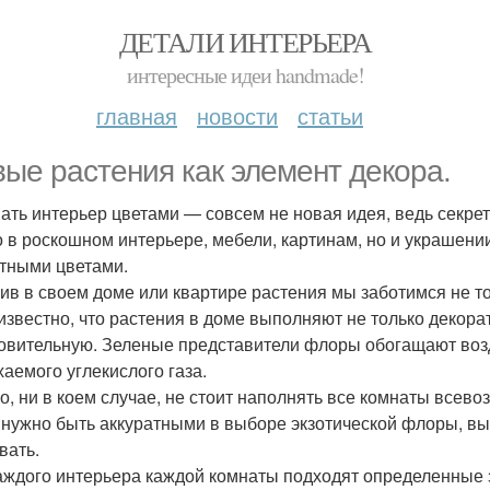
ДЕТАЛИ ИНТЕРЬЕРА
интересные идеи handmade!
главная
новости
статьи
ые растения как элемент декора.
ать интерьер цветами — совсем не новая идея, ведь секрет
о в роскошном интерьере, мебели, картинам, но и украше
тными цветами.
ив в своем доме или квартире растения мы заботимся не то
известно, что растения в доме выполняют не только декор
овительную. Зеленые представители флоры обогащают возд
аемого углекислого газа.
о, ни в коем случае, не стоит наполнять все комнаты все
 нужно быть аккуратными в выборе экзотической флоры, вы
вать.
аждого интерьера каждой комнаты подходят определенные 