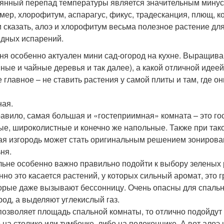
янный перепад температуры является значительным минусо
мер, хлорофитум, аспарагус, фикус, традесканция, плющ, к
и сказать, алоэ и хлорофитум весьма полезное растение для
едных испарений.
ня особенно актуален мини сад-огород на кухне. Выращива
ные и чайные деревья и так далее), а какой отличной идеей
 главное – не ставить растения у самой плиты и там, где о
ная.
равило, самая большая и «гостеприимная» комната – это г
ые, широколистные и конечно же напольные. Также при так
ая изгородь может стать оригинальным решением зонирован
ня.
льне особенно важно правильно подойти к выбору зеленых р
нно это касается растений, у которых сильный аромат, это 
орые даже вызывают бессонницу. Очень опасны для спальн
род, а выделяют углекислый газ.
позволяет площадь спальной комнаты, то отлично подойдут
 на столике или тумбочке, либо на подоконнике. А вот алоэ