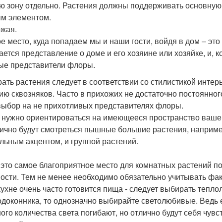
ю зону отдельно. Растения должны поддерживать основную 
м элементом.
жая.
е место, куда попадаем мы и наши гости, войдя в дом – это
ается представление о доме и его хозяине или хозяйке, и, к
ые представители флоры.
ать растения следует в соответствии со стилистикой интерь
ию сквозняков. Часто в прихожих не достаточно постоянног
выбор на не прихотливых представителях флоры.
 нужно ориентироваться на имеющееся пространство вашег
лично будут смотреться пышные большие растения, наприме
ельным акцентом, и группой растений.
 это самое благоприятное место для комнатных растений по
ости. Тем не менее необходимо обязательно учитывать фак
 кухне очень часто готовится пища - следует выбирать теп
одоконника, то однозначно выбирайте светолюбивые. Ведь 
ого количества света погибают, но отлично будут себя чувст