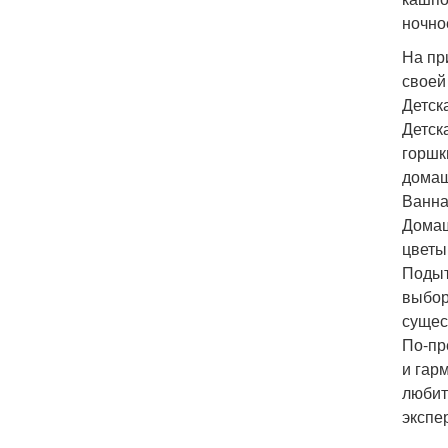
ночно
На пр
своей
Детск
Детск
горшк
домаш
Ванна
Домаш
цветы
Подыт
выбор
сущес
По-пр
и гар
любит
экспе