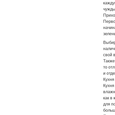
кажду
чужды
Прихо
Перво
начин
зелен
Выбир
налич
свой 
Также
то от
и отд
Кухня
Кухня
влажн
как в
для п
больш