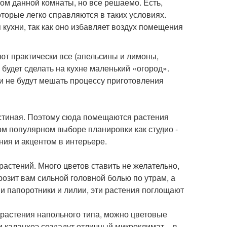
м данной комнаты, но все решаемо. Есть,
оторые легко справляются в таких условиях.
 кухни, так как оно избавляет воздух помещения
ют практически все (апельсины и лимоны,
 будет сделать на кухне маленький «огород».
ни не будут мешать процессу приготовления
остиная. Поэтому сюда помещаются растения
ом популярном выборе планировки как студио -
ия и акцентом в интерьере.
астений. Много цветов ставить не желательно,
грозит вам сильной головной болью по утрам, а
и папоротники и лилии, эти растения поглощают
 растения напольного типа, можно цветовые
 и каланхоэ создадут отличный микроклимат – в