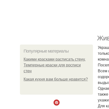
Жив
Украш
Популярные материалы
тольк
комна
Какими красками расписать стену.
Посел
Темперные краски для росписи
Всем 
стен
оздор
Какая кухня вам больше нравится?
выдых
Однак
также
ухажи
Для к