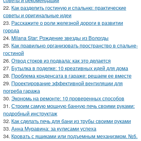
советы и рекомендации
22.
Как разделить гостиную и спальню: практические
советы и оригинальные идеи
23.
Расскажите о роли железной дороги в развитии
города
24.
Milana Star: Рождение звезды из Вологды
25.
Как правильно организовать пространство в спальне-
гостиной
26.
Отвод стоков из подвала: как это делается
27.
Бутылка в поделке: 10 креативных идей для дома
28.
Проблема конденсата в гараже: решаем ее вместе
29.
Проектирование эффективной вентиляции для
погреба гаража
30.
Экономь на ремонте: 10 проверенных способов
31.
Строим самую мощную банную печь своими руками:
подробный инструктаж
32.
Как сделать печь для бани из трубы своими руками
33.
Анна Муравина: за кулисами успеха
34.
Кровать с ящиками или подъемным механизмом. №5.