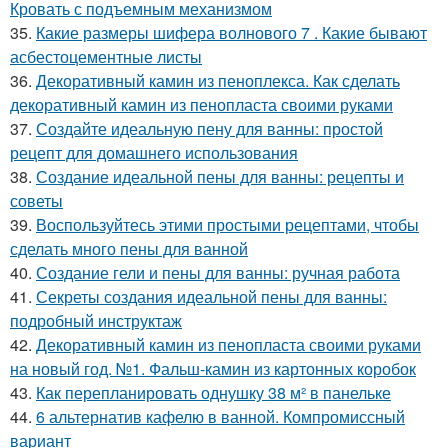
Кровать с подъемным механизмом
35.
Какие размеры шифера волнового 7 . Какие бывают
асбестоцементные листы
36.
Декоративный камин из пеноплекса. Как сделать
декоративный камин из пенопласта своими руками
37.
Создайте идеальную пену для ванны: простой
рецепт для домашнего использования
38.
Создание идеальной пены для ванны: рецепты и
советы
39.
Воспользуйтесь этими простыми рецептами, чтобы
сделать много пены для ванной
40.
Создание гели и пены для ванны: ручная работа
41.
Секреты создания идеальной пены для ванны:
подробный инструктаж
42.
Декоративный камин из пенопласта своими руками
на новый год. №1. Фальш-камин из картонных коробок
43.
Как перепланировать однушку 38 м² в панельке
44.
6 альтернатив кафелю в ванной. Компромиссный
вариант