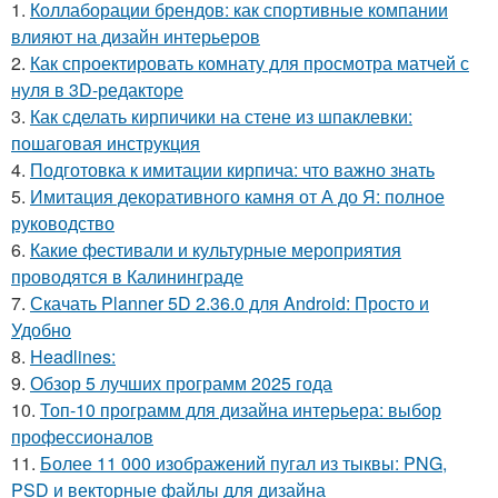
1.
Коллаборации брендов: как спортивные компании
влияют на дизайн интерьеров
2.
Как спроектировать комнату для просмотра матчей с
нуля в 3D-редакторе
3.
Как сделать кирпичики на стене из шпаклевки:
пошаговая инструкция
4.
Подготовка к имитации кирпича: что важно знать
5.
Имитация декоративного камня от А до Я: полное
руководство
6.
Какие фестивали и культурные мероприятия
проводятся в Калининграде
7.
Скачать Planner 5D 2.36.0 для Android: Просто и
Удобно
8.
Headlines:
9.
Обзор 5 лучших программ 2025 года
10.
Топ-10 программ для дизайна интерьера: выбор
профессионалов
11.
Более 11 000 изображений пугал из тыквы: PNG,
PSD и векторные файлы для дизайна