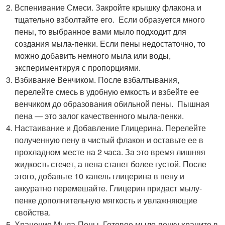
Вспенивание Смеси. Закройте крышку флакона и
тщательно взболтайте его. ️ Если образуется много
пены, то выбранное вами мыло подходит для
создания мыла-пенки. Если пены недостаточно, то
можно добавить немного мыла или воды,
экспериментируя с пропорциями.
Взбивание Венчиком. После взбалтывания,
перелейте смесь в удобную емкость и взбейте ее
венчиком до образования обильной пены. ️ Пышная
пена — это залог качественного мыла-пенки.
Настаивание и Добавление Глицерина. Перелейте
полученную пену в чистый флакон и оставьте ее в
прохладном месте на 2 часа. За это время лишняя
жидкость стечет, а пена станет более густой. После
этого, добавьте 10 капель глицерина в пену и
аккуратно перемешайте. Глицерин придаст мылу-
пенке дополнительную мягкость и увлажняющие
свойства.
Хранение Мыла-Пены. Готовое мыло-пенку храните в