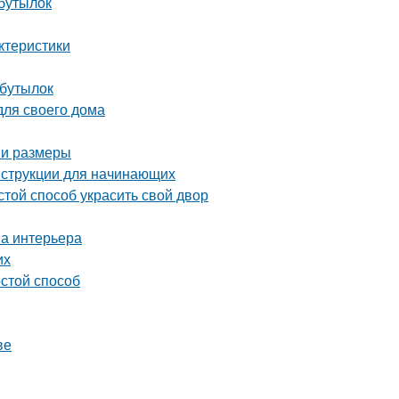
 бутылок
ктеристики
 бутылок
для своего дома
 и размеры
нструкции для начинающих
той способ украсить свой двор
на интерьера
их
остой способ
ве