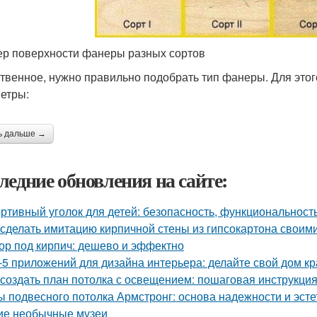
р поверхности фанеры разных сортов
твенное, нужно правильно подобрать тип фанеры. Для это
етры:
ь дальше →
ледние обновления на сайте:
ртивный уголок для детей: безопасность, функциональност
 сделать имитацию кирпичной стены из гипсокартона своим
ор под кирпич: дешево и эффектно
-5 приложений для дизайна интерьера: делайте свой дом к
 создать план потолка с освещением: пошаговая инструкци
ы подвесного потолка Армстронг: основа надежности и эсте
ие необычные музеи