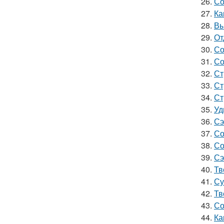
26.
Со
27.
Ка
28.
Вы
29.
От
30.
Со
31.
Со
32.
Ст
33.
Ст
34.
Ст
35.
Уд
36.
Сэ
37.
Со
38.
Со
39.
Сэ
40.
Тв
41.
Су
42.
Тв
43.
Со
44.
Ка