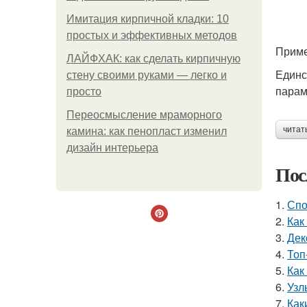
Имитация кирпичной кладки: 10
простых и эффективных методов
Приме
ЛАЙФХАК: как сделать кирпичную
Единс
стену своими руками — легко и
парам
просто
Переосмысление мраморного
читат
камина: как пенопласт изменил
дизайн интерьера
Пос
1.
Спо
2.
Как
3.
Дек
4.
Топ
5.
Как
6.
Узл
7.
Как