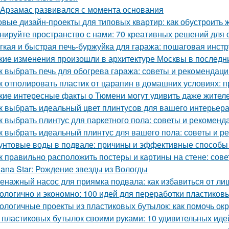
 Арзамас развивался с момента основания
овые дизайн-проекты для типовых квартир: как обустроить 
нируйте пространство с нами: 70 креативных решений для
гкая и быстрая печь-буржуйка для гаража: пошаговая инст
кие изменения произошли в архитектуре Москвы в последн
к выбрать печь для обогрева гаража: советы и рекомендаци
к отполировать пластик от царапин в домашних условиях:
кие интересные факты о Тюмени могут удивить даже жител
к выбрать идеальный цвет плинтусов для вашего интерьер
к выбрать плинтус для паркетного пола: советы и рекоменд
к выбрать идеальный плинтус для вашего пола: советы и р
унтовые воды в подвале: причины и эффективные способы
к правильно расположить постеры и картины на стене: сов
lana Star: Рождение звезды из Вологды
енажный насос для приямка подвала: как избавиться от ли
ологично и экономно: 100 идей для переработки пластиков
ологичные проекты из пластиковых бутылок: как помочь о
 пластиковых бутылок своими руками: 10 удивительных иде