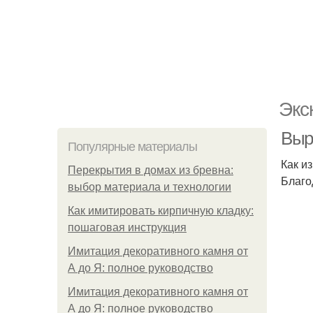
Экс
Выр
Популярные материалы
Как и
Перекрытия в домах из бревна:
Благо
выбор материала и технологии
Как имитировать кирпичную кладку:
пошаговая инструкция
Имитация декоративного камня от
А до Я: полное руководство
Имитация декоративного камня от
А до Я: полное руководство