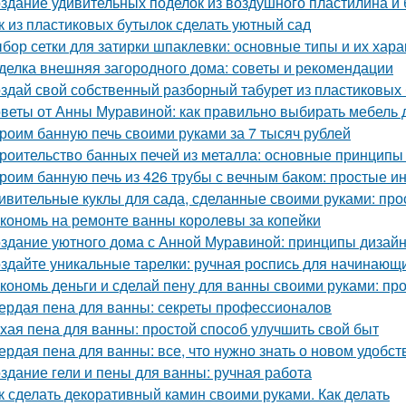
здание удивительных поделок из воздушного пластилина и
к из пластиковых бутылок сделать уютный сад
бор сетки для затирки шпаклевки: основные типы и их хара
делка внешняя загородного дома: советы и рекомендации
здай свой собственный разборный табурет из пластиковых
веты от Анны Муравиной: как правильно выбирать мебель 
роим банную печь своими руками за 7 тысяч рублей
роительство банных печей из металла: основные принципы
роим банную печь из 426 трубы с вечным баком: простые и
ивительные куклы для сада, сделанные своими руками: прос
кономь на ремонте ванны королевы за копейки
здание уютного дома с Анной Муравиной: принципы дизай
здайте уникальные тарелки: ручная роспись для начинающ
кономь деньги и сделай пену для ванны своими руками: пр
ердая пена для ванны: секреты профессионалов
хая пена для ванны: простой способ улучшить свой быт
ердая пена для ванны: все, что нужно знать о новом удобст
здание гели и пены для ванны: ручная работа
к сделать декоративный камин своими руками. Как делать