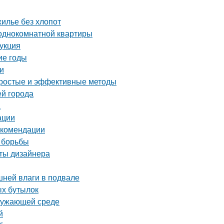
жилье без хлопот
 однокомнатной квартиры
рукция
ие годы
и
 простые и эффективные методы
ей города
а
ации
екомендации
 борьбы
еты дизайнера
шней влаги в подвале
ых бутылок
кружающей среде
й