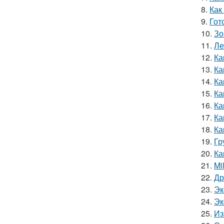
8.
Как
9.
Гот
10.
Зо
11.
Ле
12.
Ка
13.
Ка
14.
Ка
15.
Ка
16.
Ка
17.
Ка
18.
Ка
19.
Гр
20.
Ка
21.
Mi
22.
Др
23.
Эк
24.
Эк
25.
Из