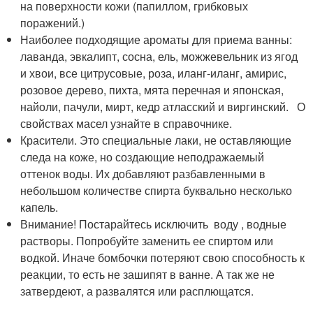
на поверхности кожи (папиллом, грибковых
поражений.)
Наиболее подходящие ароматы для приема ванны:
лаванда, эвкалипт, сосна, ель, можжевельник из ягод
и хвои, все цитрусовые, роза, иланг-иланг, амирис,
розовое дерево, пихта, мята перечная и японская,
найоли, пачули, мирт, кедр атласский и виргинский. О
свойствах масел узнайте в справочнике.
Красители. Это специальные лаки, не оставляющие
следа на коже, но создающие неподражаемый
оттенок воды. Их добавляют разбавленными в
небольшом количестве спирта буквально несколько
капель.
Внимание! Постарайтесь исключить воду , водные
растворы. Попробуйте заменить ее спиртом или
водкой. Иначе бомбочки потеряют свою способность к
реакции, то есть не зашипят в ванне. А так же не
затвердеют, а развалятся или расплющатся.