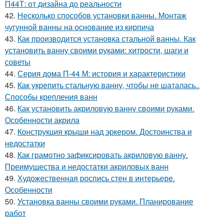
П44Т: от дизайна до реальности
42.
Несколько способов установки ванны. Монтаж
чугунной ванны на основание из кирпича
43.
Как производится установка стальной ванны. Как
установить ванну своими руками: хитрости, шаги и
советы
44.
Серия дома П-44 М: история и характеристики
45.
Как укрепить стальную ванну, чтобы не шаталась..
Способы крепления ванн
46.
Как установить акриловую ванну своими руками.
Особенности акрила
47.
Конструкция крыши над эркером. Достоинства и
недостатки
48.
Как грамотно зафиксировать акриловую ванну.
Преимущества и недостатки акриловых ванн
49.
Художественная роспись стен в интерьере.
Особенности
50.
Установка ванны своими руками. Планирование
работ