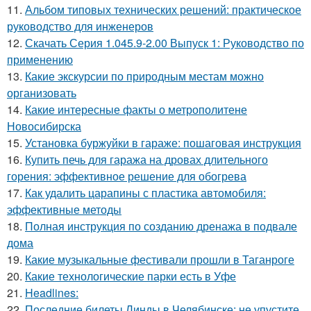
11.
Альбом типовых технических решений: практическое
руководство для инженеров
12.
Скачать Серия 1.045.9-2.00 Выпуск 1: Руководство по
применению
13.
Какие экскурсии по природным местам можно
организовать
14.
Какие интересные факты о метрополитене
Новосибирска
15.
Установка буржуйки в гараже: пошаговая инструкция
16.
Купить печь для гаража на дровах длительного
горения: эффективное решение для обогрева
17.
Как удалить царапины с пластика автомобиля:
эффективные методы
18.
Полная инструкция по созданию дренажа в подвале
дома
19.
Какие музыкальные фестивали прошли в Таганроге
20.
Какие технологические парки есть в Уфе
21.
Headlines:
22.
Последние билеты Линды в Челябинске: не упустите