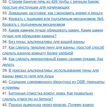
32.
Строим банную печь из 426 трубы с вечным баком:
простые инструкции для начинающих
33.
Домашние заготовки: как сэкономить время и деньги
34.
Кровать с ящиками или подъемным механизмом. №5.
Кровать с подъемным механизмом
35.
Каким камнем лучше облицевать камин. Какие камни
лучше для облицовки камина?
36.
Без пены: альтернативы для вашей ванны
37.
Как сделать твердую пену для ванны: простой способ
сделать ванную комнату более удобной
38.
Как сделать декоративный камин своими руками. Как
делать
39.
В поисках альтернативы: использование пены для
ванны вместо геля для душа
40.
Создание современного фронтона из OSB: принципы
и приемы
41.
Бетонная отмостка вокруг дома. Как правильно
сделать отмостку из бетона?
42.
Проход дымохода через кровлю. Почему важно