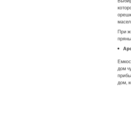
Выбир
котор
орешк
масел
При ж
пряны
Ар
Емкос
дом ч
прибы
дом, 