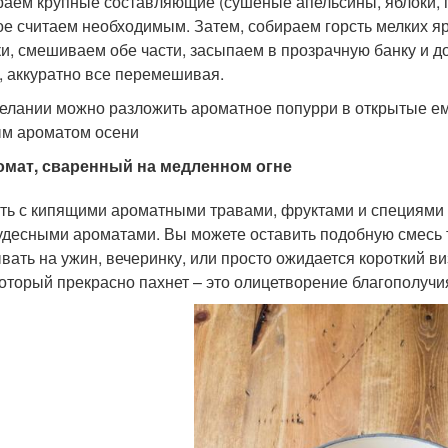
аем крупные составляющие (сушеные апельсины, яблоки, п
ое считаем необходимым. Затем, собираем горсть мелких яр
и, смешиваем обе части, засыпаем в прозрачную банку и 
, аккуратно все перемешивая.
елании можно разложить ароматное попурри в открытые ем
м ароматом осени
омат, сваренный на медленном огне
ть с кипящими ароматными травами, фруктами и специями
удесными ароматами. Вы можете оставить подобную смесь т
вать на ужин, вечеринку, или просто ожидается короткий ви
который прекрасно пахнет – это олицетворение благополучи