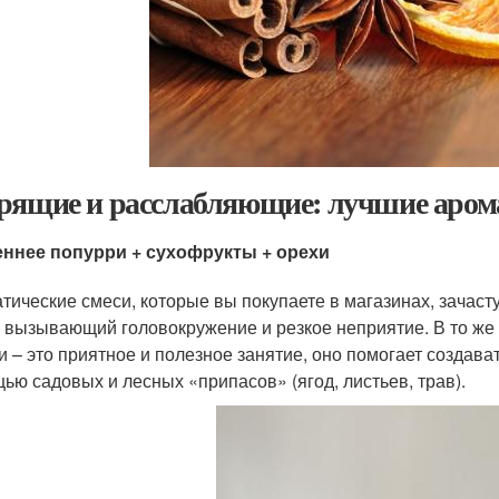
рящие и расслабляющие: лучшие аром
еннее попурри + сухофрукты + орехи
тические смеси, которые вы покупаете в магазинах, зачас
, вызывающий головокружение и резкое неприятие. В то же
и – это приятное и полезное занятие, оно помогает создав
ью садовых и лесных «припасов» (ягод, листьев, трав).