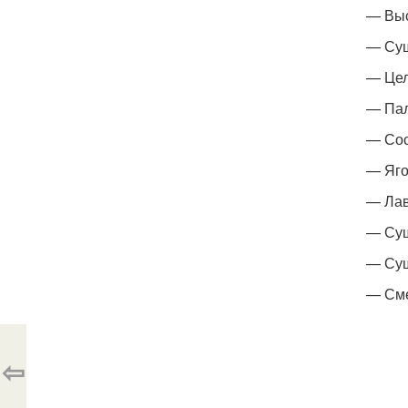
— Выс
— Суш
— Цел
— Пал
— Со
— Яго
— Лав
— Су
— Суш
— Сме
⇦