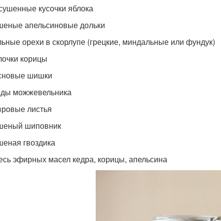
ушенные кусочки яблока
еные апельсиновые дольки
ьные орехи в скорлупе (грецкие, миндальные или фундук)
очки корицы
сновые шишки
ды можжевельника
ровые листья
шеный шиповник
еная гвоздика
сь эфирных масел кедра, корицы, апельсина