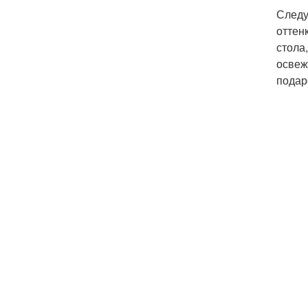
Следу
оттен
стола
освеж
подар