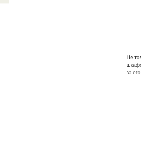
Не то
шкафо
за ег