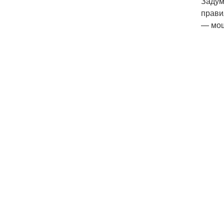
Задум
прави
— мощ