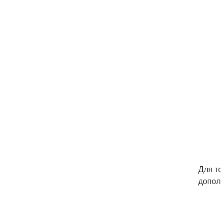
Для т
допол