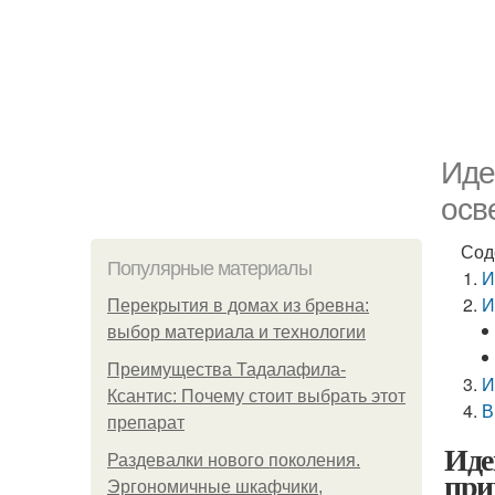
Иде
осв
Сод
Популярные материалы
И
И
Перекрытия в домах из бревна:
выбор материала и технологии
Преимущества Тадалафила-
И
Ксантис: Почему стоит выбрать этот
В
препарат
Иде
Раздевалки нового поколения.
при
Эргономичные шкафчики,