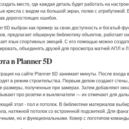
создать место, где каждая деталь будет работать на настро
ые кресла с видом на большой экран, полки с атрибутикой.
ав дорогостоящих ошибок.
er 5D выбран как пример за свою доступность и богатый ф
ов, предлагает обширную библиотеку объектов, работает о
ает язык спортивных эмоций. С его помощью можно создать
ировать, объединять друзей для просмотра матчей АПЛ и Л
ота в Planner 5D
трация на сайте Planner 5D занимает минуты. После входа
одят в режим строительства. Первым делом создают стены
е размеры, полученные при замерах. Затем добавляют окна
бывают про розетки и выключатели — их отмечают для дал
ющий этап - пол и потолок. В библиотеке материалов выби
ола, натяжной потолок со встроенной подсветкой. Для фана
ичными, но и функциональными. Ковер с логотипом команды 