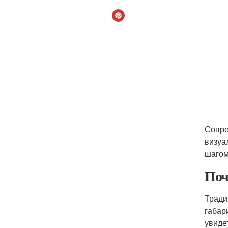
Совре
визуа
шагом
Поч
Тради
габар
увиде