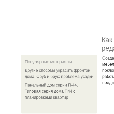
Как
ред
Созда
Популярные материалы
мебел
покло
Другие способы украсить фронтон
работ
дома. Сруб и брус: проблема усадки
поеди
Панельный дом серии П-44.
Типовая серия дома П44 с
планировками квартир