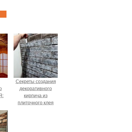
Секреты создания
о
декоративного
Я:
кирпича из
плиточного клея