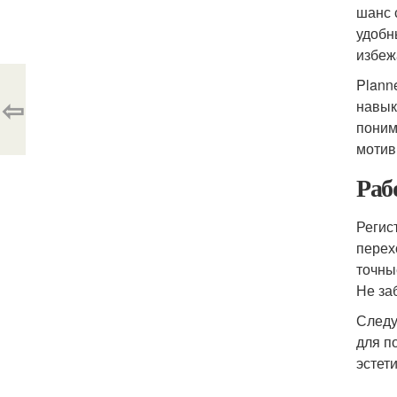
шанс 
удобн
избеж
Plann
⇦
навык
поним
мотив
Раб
Регис
перех
точны
Не за
Следу
для п
эстет