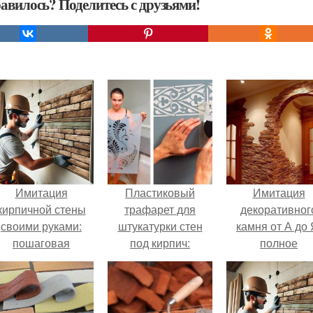
авилось? Поделитесь с друзьями!
Имитация
Пластиковый
Имитация
кирпичной стены
трафарет для
декоративног
своими руками:
штукатурки стен
камня от А до 
пошаговая
под кирпич:
полное
инструкция
пошаговая
руководство
инструкция