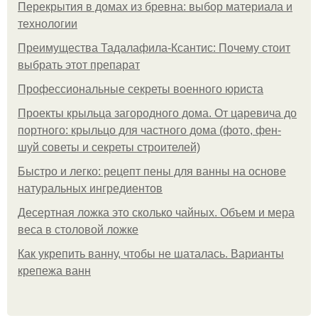
Перекрытия в домах из бревна: выбор материала и
технологии
Преимущества Тадалафила-Ксантис: Почему стоит
выбрать этот препарат
Профессиональные секреты военного юриста
Проекты крыльца загородного дома. От царевича до
портного: крыльцо для частного дома (фото, фен-
шуй советы и секреты строителей)
Быстро и легко: рецепт пены для ванны на основе
натуральных ингредиентов
Десертная ложка это сколько чайных. Объем и мера
веса в столовой ложке
Как укрепить ванну, чтобы не шаталась. Варианты
крепежа ванн