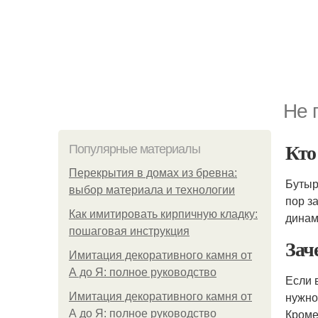
Не 
Кто
Популярные материалы
Перекрытия в домах из бревна:
Бутыр
выбор материала и технологии
пор з
Как имитировать кирпичную кладку:
динам
пошаговая инструкция
Зач
Имитация декоративного камня от
А до Я: полное руководство
Если 
нужно
Имитация декоративного камня от
Кроме
А до Я: полное руководство