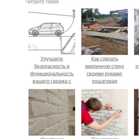
Читайте также
Улучшите
Как сделать
безопасность и
кирпичную стену
о
функциональность
своими руками:
вашего гаража с
пошаговая
помощью этой
инструкция
вытяжки