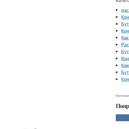
Катег
рас
Кон
Бут
Кон
Как
Рас
Бут
Кон
Как
Бут
Кон
Категори
Понр