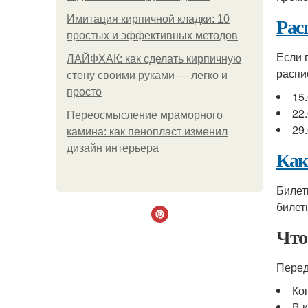
Рас
Имитация кирпичной кладки: 10
простых и эффективных методов
Если 
ЛАЙФХАК: как сделать кирпичную
распи
стену своими руками — легко и
просто
15.
22
Переосмысление мраморного
29
камина: как пенопласт изменил
дизайн интерьера
Как
Билет
билет
Что
Перед
Ко
В 