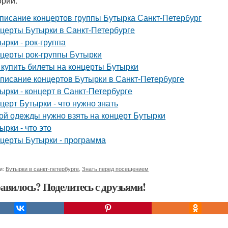
ории:
писание концертов группы Бутырка Санкт-Петербург
церты Бутырки в Санкт-Петербурге
ырки - рок-группа
церты рок-группы Бутырки
 купить билеты на концерты Бутырки
писание концертов Бутырки в Санкт-Петербурге
ырки - концерт в Санкт-Петербурге
церт Бутырки - что нужно знать
ой одежды нужно взять на концерт Бутырки
ырки - что это
церты Бутырки - программа
и:
Бутырки в санкт-петербурге
,
Знать перед посещением
авилось? Поделитесь с друзьями!