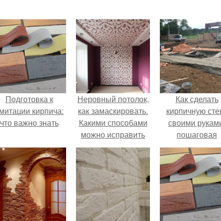
Подготовка к
Неровный потолок,
Как сделать
митации кирпича:
как замаскировать.
кирпичную сте
что важно знать
Какими способами
своими рукам
можно исправить
пошаговая
низкий и кривой
инструкция
потолок