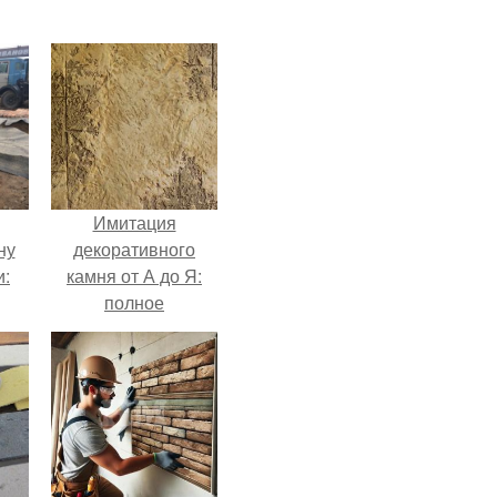
Имитация
ну
декоративного
и:
камня от А до Я:
полное
руководство