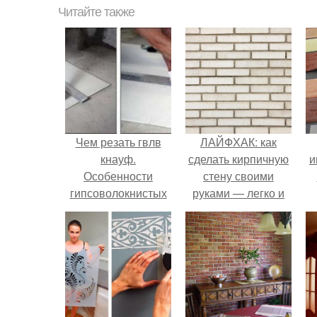
Читайте также
Чем резать гвлв
ЛАЙФХАК: как
кнауф.
сделать кирпичную
и
Особенности
стену своими
гипсоволокнистых
руками — легко и
листов
просто