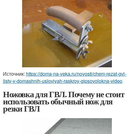
Источник:
https://doma-na-veka.ru/novosti/chem-rezat-gvl-
listy-v-domashnih-usloviyah-raskroy-gipsovolokna-video
Ножовка для ГВЛ. Почему не стоит
использовать обычный нож для
резки ГВЛ