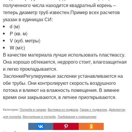
полученного числа находится квадратный корень –
теперь диаметр труб известен.Пример всех расчетов
указан в единицах СИ:
d (м)
P (кв. м)
V (куб. метры)
W (м/с)
В качестве материала лучше использовать пластмассу.
Она хорошо обтекается, недорого стоит, влагозащитная
и легко прокладывается.
ЗаслонкиРегулируемые заслонки устанавливаются на
обе трубы. Они контролируют скорость воздушного
потока и влияют на влажность помещения. В зимнее
время они закрываются, в летнее приоткрываются.
Категории:
Погреба в гараже
,
Вытяжка из подвала
,
Гараж с подвалом
,
Дефлектор
для погреба
,
Вентиляции в погребе
,
Требования к помещению