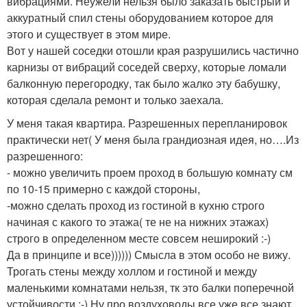
вибрациями. Неужели нельзя было заказать быстрый и
аккуратный спил стены оборудованием которое для
этого и существует в этом мире.
Вот у нашей соседки отошли края разрушились частично
карнизы от вибраций соседей сверху, которые ломали
балконную перегородку, так было жалко эту бабушку,
которая сделала ремонт и только заехала.
У меня такая квартира. Разрешенных перепланировок
практически нет( У меня была грандиозная идея, но….Из
разрешенного:
- можно увеличить проем проход в большую комнату см
по 10-15 примерно с каждой стороны,
-можно сделать проход из гостиной в кухню строго
начиная с какого то этажа( те не на нижних этажах)
строго в определенном месте совсем неширокий :-)
Да в принципе и все)))))) Смысла в этом особо не вижу.
Трогать стены между холлом и гостиной и между
маленькими комнатами нельзя, тк это балки поперечной
устойчивости :-) Ну про воздуховоды все уже все знают