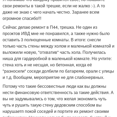
свои ремонты в такой трешке, если не жалко :-). А то
даже не знаю с чего начать честно. Заранее всем
огромное спасибо!!!
Сейчас делаю ремонт в П44, трешка. Не один из
проэктов ИВД мне не понравился, а также нужно было
оставить 3 полноценные комнаты. В итоге: снесли
только часть стены между холом и маленькой комнатой и
выложили новую, "отхватив" часть хола. Получилась
ниша для гардеробной в маленькой комнате. Но учтите:
стена хоть и не несщая, но бетонная, когда её
"разносили" соседи долбили по батареям, орали с улицы
и т.д. Вообщем, мероприятие не для слабонервных.
Потому что такие бессовестные люди как вы должны
нести финансовую ответственность за такие действия. А
вы не задумывались о том, что желая экономить чуть
чуть и рушить такую стену дедовским способом вы
нарушаетп покой соседей и портите их ремонт своими