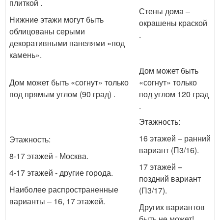
плиткой .
Стены дома –
Нижние этажи могут быть
окрашены краской
облицованы серыми
.
декоративными панелями «под
камень».
Дом может быть
Дом может быть «согнут» только
«согнут» только
под прямым углом (90 град) .
под углом 120 град
.
Этажность:
16 этажей – ранний
Этажность:
вариант (П3/16).
8-17 этажей - Москва.
17 этажей –
4-17 этажей - другие города.
поздний вариант
Наиболее распространенные
(П3/17).
варианты – 16, 17 этажей.
Других вариантов
быть не может!