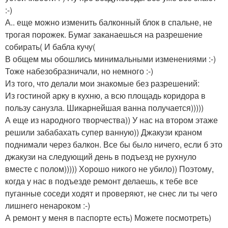
:-)
А.. еще можно изменить балконный блок в спальне, не
трогая порожек. Бумаг заканаешься на разрешение
собирать( И бабла кучу(
В общем мы обошлись минимальными изменениями :-)
Тоже набезобразничали, но немного :-)
Из того, что делали мои знакомые без разрешений:
Из гостиной арку в кухню, а всю площадь коридора в
пользу санузла. Шикарнейшая ванна получается)))))
А еще из народного творчества)) У нас на втором этаже
решили забабахать супер ванную)) Джакузи краном
поднимали через балкон. Все бы было ничего, если б это
джакузи на следующий день в подъезд не рухнуло
вместе с полом))))) Хорошо никого не убило)) Поэтому,
когда у нас в подъезде ремонт делаешь, к тебе все
пуганные соседи ходят и проверяют, не снес ли ты чего
лишнего ненароком :-)
А ремонт у меня в паспорте есть) Можете посмотреть)