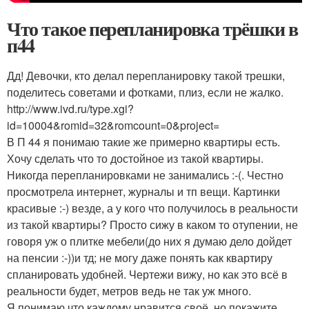
Что такое перепланировка трёшки в
п44
Дд! Девочки, кто делал перепланировку такой трешки,
поделитесь советами и фотками, плиз, если не жалко.
http://www.ivd.ru/type.xgi?
id=10004&romid=32&romcount=0&project=
В П 44 я понимаю такие же примерно квартиры есть.
Хочу сделать что то достойное из такой квартиры.
Никогда перепланировками не занимались :-(. Честно
просмотрела интернет, журналы и тп вещи. Картинки
красивые :-) везде, а у кого что получилось в реальности
из такой квартиры? Просто сижу в каком то отупении, не
говоря уж о плитке мебели(до них я думаю дело дойдет
на пенсии :-))и тд; не могу даже понять как квартиру
спланировать удобней. Чертежи вижу, но как это всё в
реальности будет, метров ведь не так уж много.
Я понимаю что каждому нравится своё, но покажите