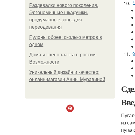
К
Раздевалки нового поколения.
Эргономичные шкафчики,
продуманные зоны для
переодевания
Рулоны обоев: сколько метров в
одном
К
Дома из пенопласта в россии.
Возможности
Уникальный дизайн и качество:
онлайн-магазин Анны Муравиной
Сде
Вве
Пугал
из са
пугал