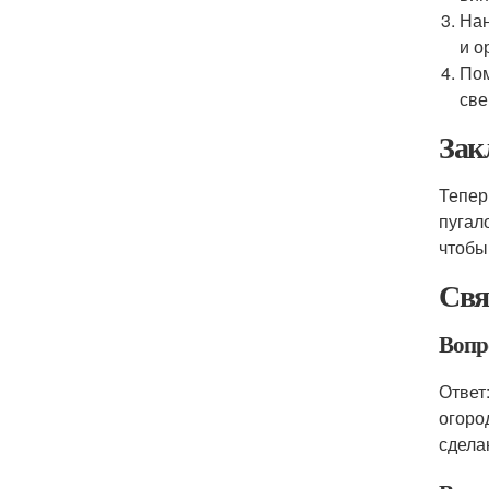
Нан
и о
Пом
све
Зак
Тепер
пугал
чтобы
Свя
Вопро
Ответ
огоро
сдела