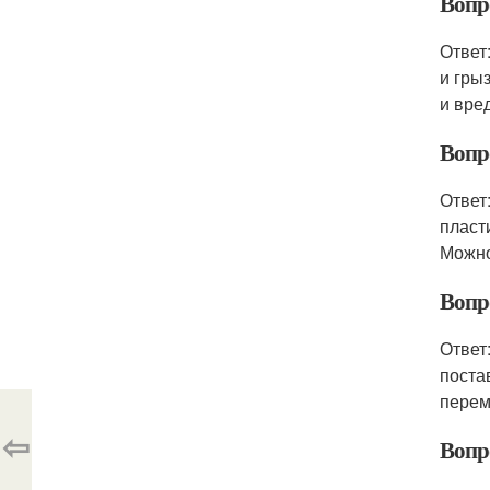
Вопр
Ответ
и гры
и вре
Вопр
Ответ
пласт
Можно
Вопро
Ответ
поста
перем
⇦
Вопр