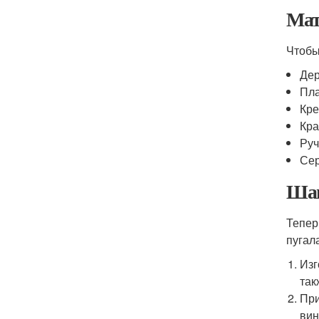
Мат
Чтобы
Дер
Пла
Кре
Кра
Руч
Сер
Шаг
Тепер
пугал
Изг
так
При
вин