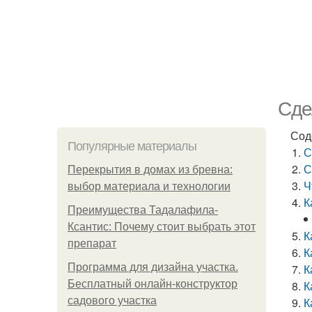
Сде
Сод
Популярные материалы
С
С
Перекрытия в домах из бревна:
Ч
выбор материала и технологии
К
Преимущества Тадалафила-
Ксантис: Почему стоит выбрать этот
К
препарат
К
Программа для дизайна участка.
К
Бесплатный онлайн-конструктор
К
садового участка
К