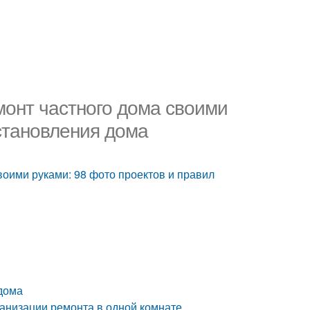
монт частного дома своими
становления дома
воими руками: 98 фото проектов и правил
 дома
рганизации ремонта в одной комнате