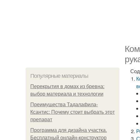
Ком
рук
Сод
Популярные материалы
К
в
Перекрытия в домах из бревна:
выбор материала и технологии
Преимущества Тадалафила-
Ксантис: Почему стоит выбрать этот
препарат
Программа для дизайна участка.
Р
Бесплатный онлайн-конструктор
С