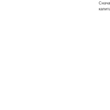
Снача
капит