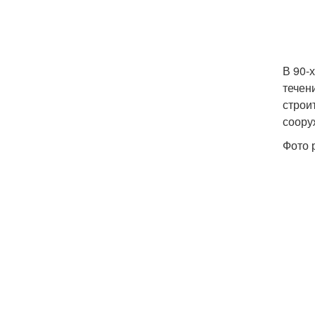
В 90-
течен
строи
соору
Фото 