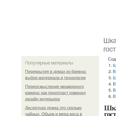
Шка
гос
Сод
Популярные материалы
Ш
В
Перекрытия в домах из бревна:
Ш
выбор материала и технологии
В
Переосмысление мраморного
В
камина: как пенопласт изменил
В
дизайн интерьера
Шка
Десертная ложка это сколько
гос
чайных. Объем и мера веса в