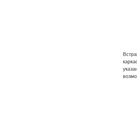
Встра
карка
указа
возмо