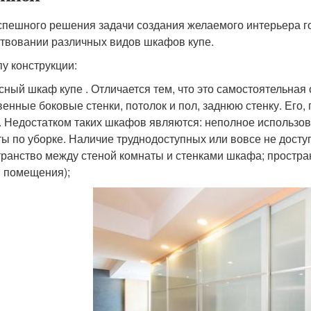
спешного решения задачи создания желаемого интерьера го
твовании различных видов шкафов купе.
пу конструкции:
сный шкаф купе . Отличается тем, что это самостоятельная
венные боковые стенки, потолок и пол, заднюю стенку. Его,
. Недостатком таких шкафов являются: неполное использ
ты по уборке. Наличие труднодоступных или вовсе не досту
транство между стеной комнаты и стенками шкафа; простр
 помещения);