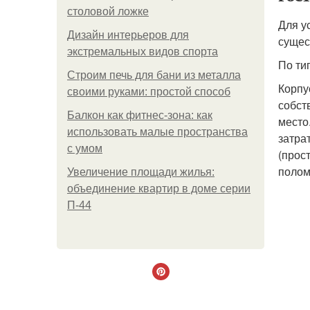
столовой ложке
Для у
Дизайн интерьеров для
сущес
экстремальных видов спорта
По ти
Строим печь для бани из металла
Корпу
своими руками: простой способ
собст
Балкон как фитнес-зона: как
место
использовать малые пространства
затра
с умом
(прос
полом
Увеличение площади жилья:
объединение квартир в доме серии
П-44