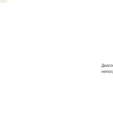
Диаго
непос