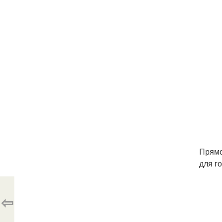
Прямо
для г
⇦