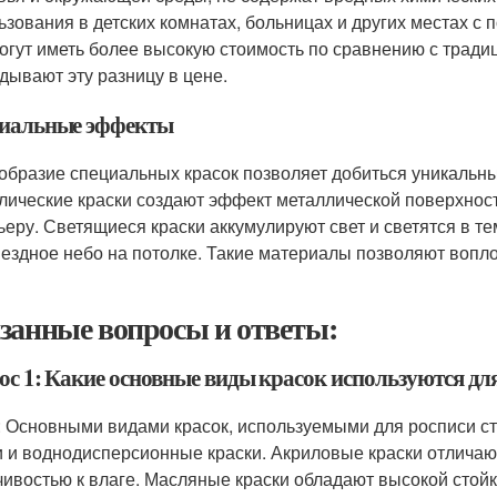
ьзования в детских комнатах, больницах и других местах с
огут иметь более высокую стоимость по сравнению с трад
дывают эту разницу в цене.
иальные эффекты
образие специальных красок позволяет добиться уникальны
лические краски создают эффект металлической поверхности
ьеру. Светящиеся краски аккумулируют свет и светятся в т
вездное небо на потолке. Такие материалы позволяют воп
занные вопросы и ответы:
ос 1: Какие основные виды красок используются для
: Основными видами красок, используемыми для росписи ст
и и воднодисперсионные краски. Акриловые краски отличаю
чивостью к влаге. Масляные краски обладают высокой стойк