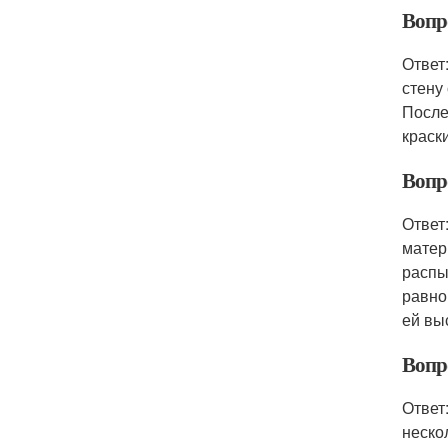
Вопро
Ответ
стену
После
краск
Вопр
Ответ
матер
распы
равно
ей вы
Вопро
Ответ
неско