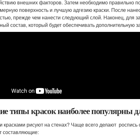
йствию внешних факторов. Затем необходимо правильно под
мерную поверхность и лучшую адгезию краски. После нанес
стью, прежде чем нанести следующий слой. Наконец, для з
ный состав, который будет обеспечивать дополнительную з
ие типы красок наиболее популярны дл
и красками рисуют на стенах? Чаще всего делают роспись 
т составляющие: