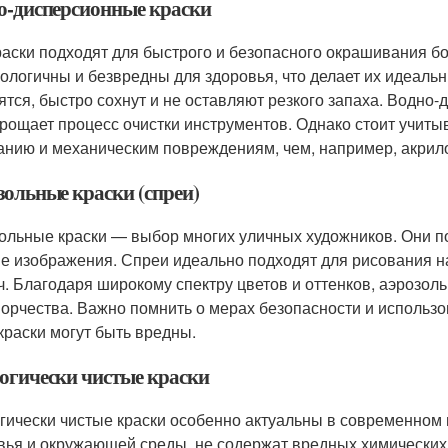
о-дисперсионные краски
раски подходят для быстрого и безопасного окрашивания б
кологичны и безвредны для здоровья, что делает их идеал
ятся, быстро сохнут и не оставляют резкого запаха. Водно
прощает процесс очистки инструментов. Однако стоит учитыв
анию и механическим повреждениям, чем, например, акрил
зольные краски (спреи)
ольные краски — выбор многих уличных художников. Они 
ие изображения. Спреи идеально подходят для рисования на
ч. Благодаря широкому спектру цветов и оттенков, аэрозо
ворчества. Важно помнить о мерах безопасности и использо
краски могут быть вредны.
огически чистые краски
гически чистые краски особенно актуальны в современном 
вья и окружающей среды, не содержат вредных химических 