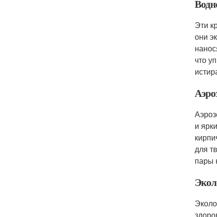
Водн
Эти к
они э
нанос
что у
истир
Аэро
Аэроз
и ярк
кирпи
для т
пары 
Экол
Эколо
здоро