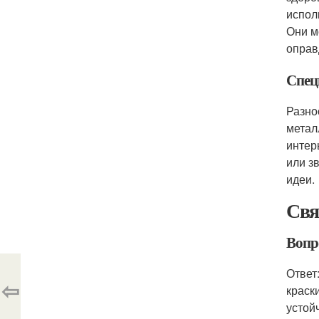
испол
Они м
оправ
Спец
Разно
метал
интер
или з
идеи.
Свя
Вопр
Ответ
⇦
краск
устой