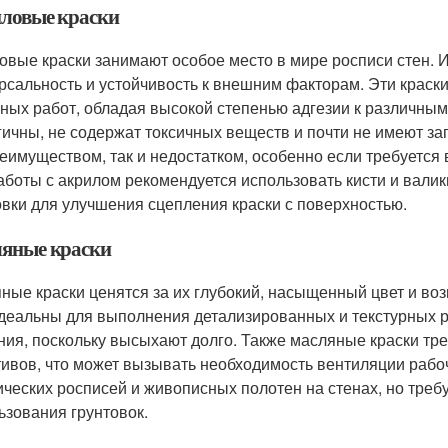
ловые краски
овые краски занимают особое место в мире росписи стен.
рсальность и устойчивость к внешним факторам. Эти краски 
ных работ, обладая высокой степенью адгезии к различным
гичны, не содержат токсичных веществ и почти не имеют з
реимуществом, так и недостатком, особенно если требуетс
аботы с акрилом рекомендуется использовать кисти и валик
овки для улучшения сцепления краски с поверхностью.
яные краски
ные краски ценятся за их глубокий, насыщенный цвет и воз
деальны для выполнения детализированных и текстурных р
ния, поскольку высыхают долго. Также масляные краски тр
тивов, что может вызывать необходимость вентиляции рабо
ических росписей и живописных полотен на стенах, но треб
ьзования грунтовок.