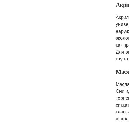
Акри
Акрил
униве
наруж
эколо
как п
Для р
грунт
Масл
Масля
Они и
терпе
сикка
класс
испол