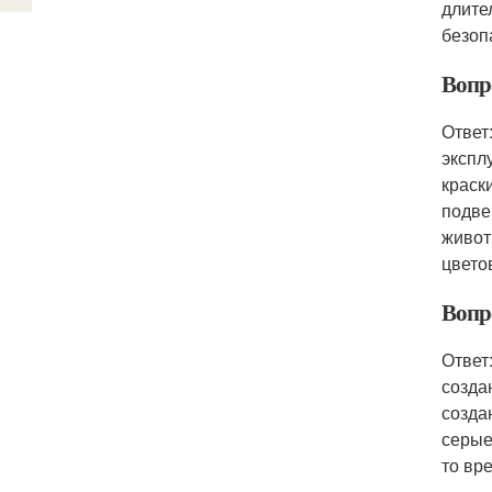
длите
безоп
Вопр
Ответ
экспл
краск
подве
живот
цвето
Вопр
Ответ
созда
созда
серые
то вр