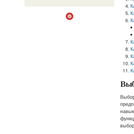
К
К
К
К
К
К
К
К
Выб
Выбор
предп
навык
функц
выбор