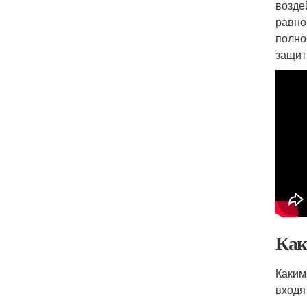
возде
равно
полно
защит
Как
Каким
входя