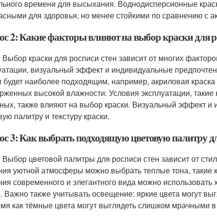
льного времени для высыхания. Воднодисперсионные краск
асными для здоровья, но менее стойкими по сравнению с 
ос 2: Какие факторы влияют на выбор краски для р
: Выбор краски для росписи стен зависит от многих факторов
уатации, визуальный эффект и индивидуальные предпочтени
и будет наиболее подходящим, например, акриловая краск
рженных высокой влажности. Условия эксплуатации, такие к
ных, также влияют на выбор краски. Визуальный эффект и
вую палитру и текстуру краски.
ос 3: Как выбрать подходящую цветовую палитру дл
: Выбор цветовой палитры для росписи стен зависит от сти
ния уютной атмосферы можно выбрать теплые тона, такие 
ния современного и элегантного вида можно использовать х
. Важно также учитывать освещение: яркие цвета могут вы
емя как тёмные цвета могут выглядеть слишком мрачными 