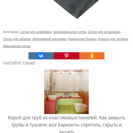
Категории:
Сетка для шлифовки
,
Шлифовальная сетка
,
Сетка для шпаклевки
,
Сетка для затирки
,
Абразивный материал
,
Наждачная бумага
,
Бумага для затирки
,
Абразивная сетка
Читайте также
Короб для труб из пластиковых панелей. Как закрыть
трубы в туалете: все варианты спрятать, скрыть и
зашить