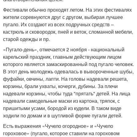
Фестивали обычно проходят летом. На этих фестивалях
жители соревнуются друг с другом, выбирая лучшее
пугало. Их создают из всех подручных средств –
кастрюль и сковородок, пней и веток, сломанной мебели,
старой одежды и пр.
«Пугало-день», отмечается 2 ноября - национальный
карельский праздник, главным действующим лицом
которого является замаскированный под пугало человек.
В этот день молодежь одевалась в вывороченные шубы,
фуфайки, овчины, лапти. На головы надевали решета,
корзины, брали ухваты, кочерги, дубины. За плечи
надевали корзины, чтобы туда "прятать" детей. На лица
надевали самодельные маски из картона, тряпок, с
пришитыми усами, бородой из кудели. В таком виде
ходили по домам и в шутливой форме пугали детей.
Есть выражения «Чучело огородное» и «Чучело
гороховое» (пугало, которое ставили на гороховом