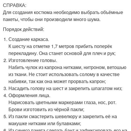
СПРАВКА:
Для создания костюма необходимо выбрать объёмные
пакеты, чтобы они производили много шума.
Порядок действий:
Создание каркаса.
К шесту на отметке 1,7 метров прибить поперёк
перекладину. Она станет основой для плеч и рук;
Изготовление головы.
Набить чулок из капрона нитками, нитроном, ветошью
из ткани. Не стоит использовать солому в качестве
набивки, так как она может прорвать капрон;
Насадить голову на шест и закрепить шпагатом низ;
Оформления лица.
Нарисовать цветными маркерами глаза, нос, рот.
Брови изготовить из чёрной пакли;
Из пакли смастерить шевелюру и закрепить её на
макушке нитками или булавками;
Из синего пакета сделать бант и зафиксировать его на