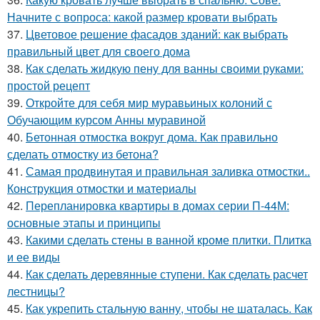
Начните с вопроса: какой размер кровати выбрать
37.
Цветовое решение фасадов зданий: как выбрать
правильный цвет для своего дома
38.
Как сделать жидкую пену для ванны своими руками:
простой рецепт
39.
Откройте для себя мир муравьиных колоний с
Обучающим курсом Анны муравиной
40.
Бетонная отмостка вокруг дома. Как правильно
сделать отмостку из бетона?
41.
Самая продвинутая и правильная заливка отмостки..
Конструкция отмостки и материалы
42.
Перепланировка квартиры в домах серии П-44М:
основные этапы и принципы
43.
Какими сделать стены в ванной кроме плитки. Плитка
и ее виды
44.
Как сделать деревянные ступени. Как сделать расчет
лестницы?
45.
Как укрепить стальную ванну, чтобы не шаталась. Как