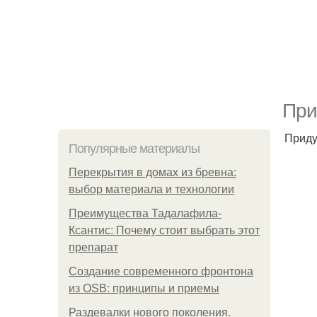
При
Приду
Популярные материалы
Перекрытия в домах из бревна:
выбор материала и технологии
Преимущества Тадалафила-
Ксантис: Почему стоит выбрать этот
препарат
Создание современного фронтона
из OSB: принципы и приемы
Раздевалки нового поколения.