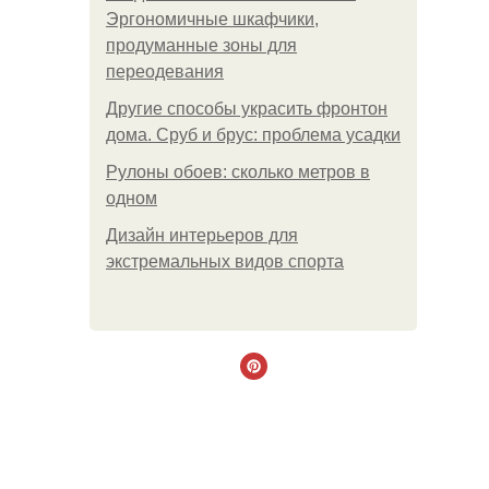
Эргономичные шкафчики,
продуманные зоны для
переодевания
Другие способы украсить фронтон
дома. Сруб и брус: проблема усадки
Рулоны обоев: сколько метров в
одном
Дизайн интерьеров для
экстремальных видов спорта