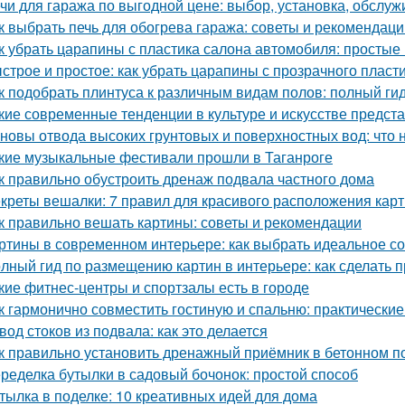
чи для гаража по выгодной цене: выбор, установка, обслу
к выбрать печь для обогрева гаража: советы и рекомендаци
к убрать царапины с пластика салона автомобиля: просты
строе и простое: как убрать царапины с прозрачного пласт
к подобрать плинтуса к различным видам полов: полный ги
кие современные тенденции в культуре и искусстве предс
новы отвода высоких грунтовых и поверхностных вод: что 
кие музыкальные фестивали прошли в Таганроге
к правильно обустроить дренаж подвала частного дома
креты вешалки: 7 правил для красивого расположения кар
к правильно вешать картины: советы и рекомендации
ртины в современном интерьере: как выбрать идеальное с
лный гид по размещению картин в интерьере: как сделать 
кие фитнес-центры и спортзалы есть в городе
к гармонично совместить гостиную и спальню: практические
вод стоков из подвала: как это делается
к правильно установить дренажный приёмник в бетонном п
ределка бутылки в садовый бочонок: простой способ
тылка в поделке: 10 креативных идей для дома