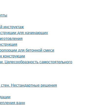
епты
ый инструктаж
нструкции для начинающих
риготовления
нструкция
пропорции для бетонной смеси
к конструкции
ми. Целесообразность самостоятельного
а стен. Нестандартные решения
ндации
репления ванн