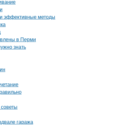
живание
и
е и эффективные методы
ика
д
тавлены в Перми
нужно знать
тин
очетание
правильно
 советы
одвале гаража