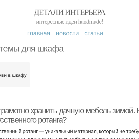
ДЕТАЛИ ИНТЕРЬЕРА
интересные идеи handmade!
главная
новости
статьи
темы для шкафа
уви в шкафу
 грамотно хранить дачную мебель зимой. 
сственного ротанга?
ственный ротанг — уникальный материал, который не требу
иму можете продержать такую мебель на улице под снегом, д