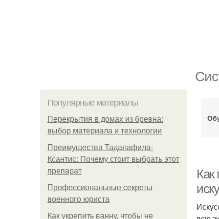
Сис
Популярные материалы
Об
Перекрытия в домах из бревна:
выбор материала и технологии
Преимущества Тадалафила-
Ксантис: Почему стоит выбрать этот
препарат
Как
иску
Профессиональные секреты
военного юриста
Искус
Как укрепить ванну, чтобы не
всю з