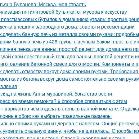
тьяна Буланова: Москва, моя страсть
илизация пятилитровой бутылки: от мусора к искусству
 пластмассовых бутылок в домашнюю утварь: простые рец
делка внешняя загородного дома: советы и рекомендации
к сделать банную печь из металла своими руками: подробн
роим банную печь из 426 трубы с вечным баком: простые и
личная пенка для ванны: простой рецепт для домашнего п
здай свой собственный гель для ванны: простой рецепт и и
иготовление бетонной смеси для отмостки. Компоненты и 
к сделать отмостку вокруг дома своими руками. Требования 
мостка из бетона вокруг дома самостоятельно своими рука
овления
гляд на жизнь Анны муравиной: богатство осени
ресс во время ремонта? 9 способов справиться с этим
 + вариантов чем отделать стены в ванной комнате. Отделк
лонные обои: как выбрать правильные размеры
ыльцо своими руками из дерева с навесом. Общие рекоме
к укрепить стальную ванну, чтобы не шаталась.. Способы к
к закрепить ванну к стене. Способы крепления к стене