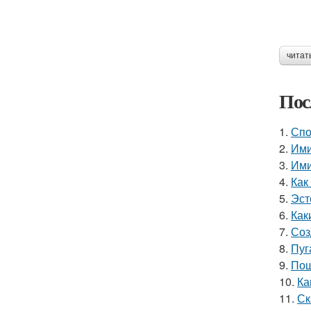
читат
Пос
1.
Спо
2.
Ими
3.
Ими
4.
Как
5.
Эст
6.
Как
7.
Соз
8.
Пуг
9.
Пош
10.
Ка
11.
Ск