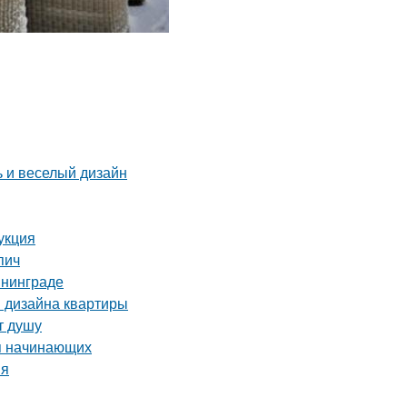
ь и веселый дизайн
укция
пич
ининграде
я дизайна квартиры
т душу
ля начинающих
ия