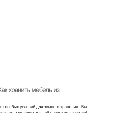
Как хранить мебель из
ет особых условий для зимнего хранения . Вы
ождем и холодом, и с ней ничего не случится!