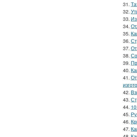
31.
Та
32.
Ут
33.
Из
34.
От
35.
Ка
36.
Ст
37.
От
38.
Со
39.
Пр
40.
Ка
41.
От
изгот
42.
Вз
43.
Ст
44.
10
45.
Ру
46.
Кр
47.
Ка
48.
Ка