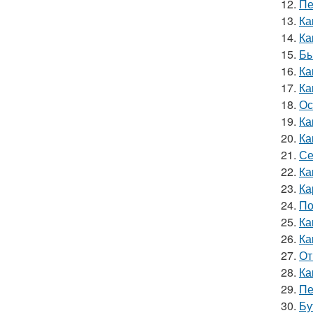
12.
Пе
13.
Ка
14.
Ка
15.
Бы
16.
Ка
17.
Ка
18.
Ос
19.
Ка
20.
Ка
21.
Се
22.
Ка
23.
Ка
24.
По
25.
Ка
26.
Ка
27.
От
28.
Ка
29.
Пе
30.
Бу