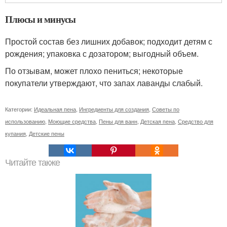
Плюсы и минусы
Простой состав без лишних добавок; подходит детям с
рождения; упаковка с дозатором; выгодный объем.
По отзывам, может плохо пениться; некоторые
покупатели утверждают, что запах лаванды слабый.
Категории:
Идеальная пена
,
Ингредиенты для создания
,
Советы по
использованию
,
Моющие средства
,
Пены для ванн
,
Детская пена
,
Средство для
купания
,
Детские пены
Читайте также