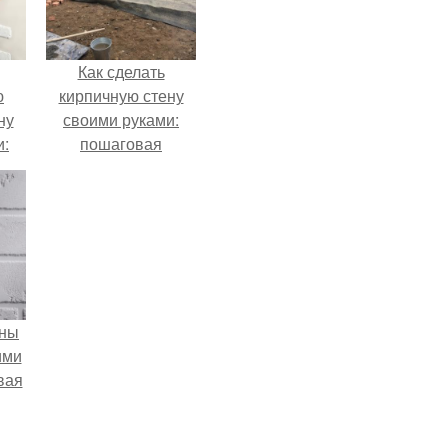
Как сделать
ю
кирпичную стену
ну
своими руками:
и:
пошаговая
инструкция
ены
ими
вая