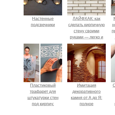
Настенные
ЛАЙФХАК: как
подсвечники
сделать кирпичную
н
стену своими
п
руками — легко и
просто
Пластиковый
Имитация
С
трафарет для
декоративного
штукатурки стен
камня от А до Я:
под кирпич:
полное
пошаговая
руководство