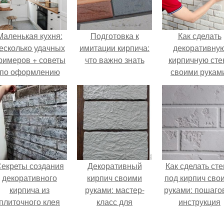
Маленькая кухня:
Подготовка к
Как сделать
есколько удачных
имитации кирпича:
декоративну
римеров + советы
что важно знать
кирпичную сте
по оформлению
своими рукам
пошаговая
инструкция
екреты создания
Декоративный
Как сделать ст
декоративного
кирпич своими
под кирпич сво
кирпича из
руками: мастер-
руками: пошаго
плиточного клея
класс для
инструкция
начинающих