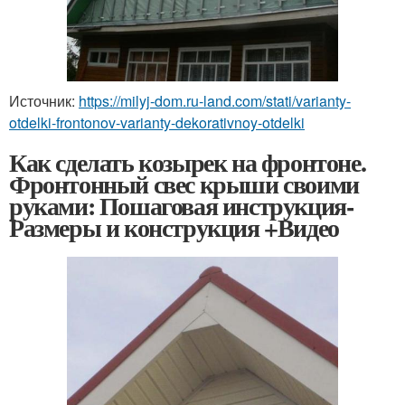
Источник:
https://milyj-dom.ru-land.com/stati/varianty-
otdelki-frontonov-varianty-dekorativnoy-otdelki
Как сделать козырек на фронтоне.
Фронтонный свес крыши своими
руками: Пошаговая инструкция-
Размеры и конструкция +Видео