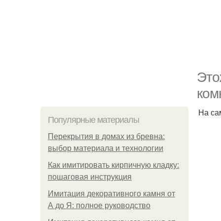
Это
ком
На са
Популярные материалы
Перекрытия в домах из бревна:
выбор материала и технологии
Как имитировать кирпичную кладку:
пошаговая инструкция
Имитация декоративного камня от
А до Я: полное руководство