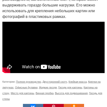
выдерживать гораздо большие нагрузки. Его можно
использовать для крепления небольших картин или
фотографий в пластиковых рамках.
Категории:
Полное руководство
,
Двусторонний скотч
,
Клейкая масса
,
Крючки на
липучках
,
Офисные булавки
,
Жидкие гвозди
,
Гвозди для картины
,
Картины на
стену
,
Место для картины
,
Винная пробка
,
Высота для подвешивания
,
Гвоздь для
стены