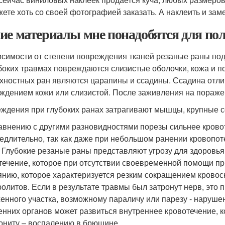
ете хоть со своей фотографией заказать. А наклеить и заме
ие материалы мне понадобятся для по
исимости от степени повреждения тканей резаные раны под
боких травмах повреждаются слизистые оболочки, кожа и 
хностных ран являются царапины и ссадины. Ссадина отли
ждением кожи или слизистой. После заживления на поражен
ждения при глубоких ранах затрагивают мышцы, крупные с
авнению с другими разновидностями порезы сильнее крово
едлительно, так как даже при небольшом ранении кровопот
. Глубокие резаные раны представляют угрозу для здоровь
течение, которое при отсутствии своевременной помощи пр
янию, которое характеризуется резким сокращением кровос
ролитов. Если в результате травмы был затронут нерв, это
енного участка, возможному параличу или парезу - наруш
енних органов может развиться внутреннее кровотечение, к
ониту – воспалению в брюшине.