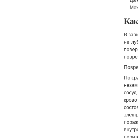
Мож
Как
В зав
неглу
повер
повре
Повре
По ср
незам
сосуд
крово
состо
элект
пораж
внутр
перит