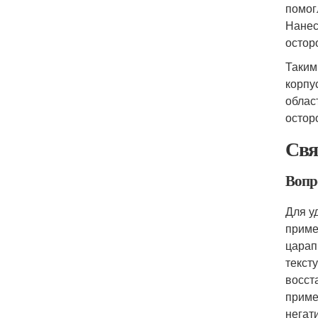
помог
Нанес
остор
Таким
корпу
облас
остор
Свя
Вопр
Для у
приме
царап
текст
восст
приме
негат