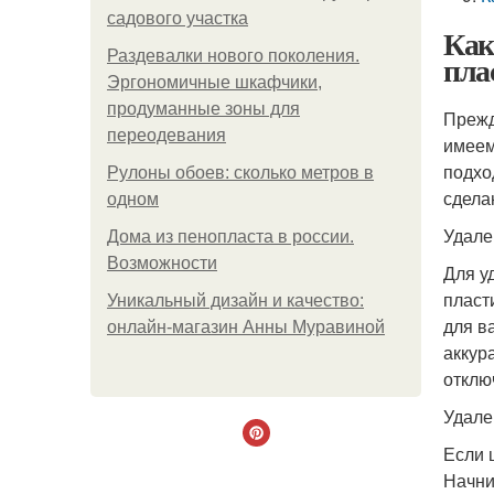
садового участка
Как
Раздевалки нового поколения.
пла
Эргономичные шкафчики,
продуманные зоны для
Прежд
переодевания
имеем
подхо
Рулоны обоев: сколько метров в
сдела
одном
Удале
Дома из пенопласта в россии.
Возможности
Для у
пласт
Уникальный дизайн и качество:
для в
онлайн-магазин Анны Муравиной
аккур
отклю
Удале
Если 
Начни