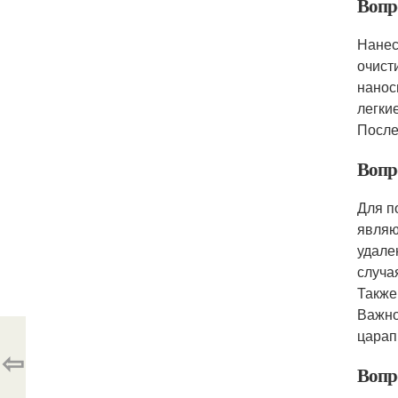
Вопр
Нанес
очист
нанос
легки
После
Вопр
Для п
являю
удале
случа
Также
Важно
царап
⇦
Вопр