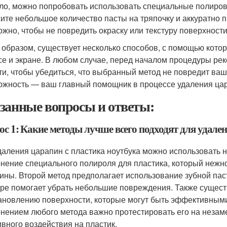
ло, можно попробовать использовать специальные полиров
ите небольшое количество пасты на тряпочку и аккуратно п
ожно, чтобы не повредить окраску или текстуру поверхности
 образом, существует несколько способов, с помощью кото
се и экране. В любом случае, перед началом процедуры рек
ти, чтобы убедиться, что выбранный метод не повредит ваш 
ожность — ваш главный помощник в процессе удаления ца
занные вопросы и ответы:
ос 1: Какие методы лучше всего подходят для удале
даления царапин с пластика ноутбука можно использовать 
нение специального полироля для пластика, который нежно
ины. Второй метод предполагает использование зубной пас
уре помогает убрать небольшие повреждения. Также сущес
ановлению поверхности, которые могут быть эффективными 
нением любого метода важно протестировать его на незамет
ивного воздействия на пластик.