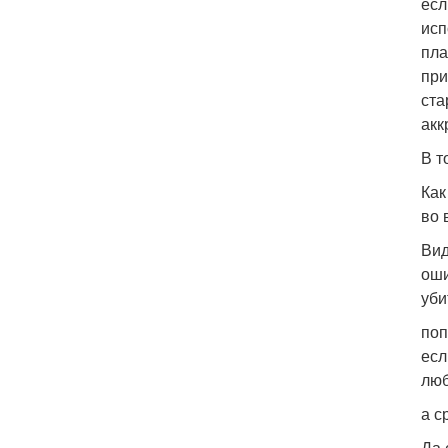
есл
исп
пла
при
ста
акк
В т
Как
во 
Вид
оши
уби
поп
есл
люб
а с
Да 