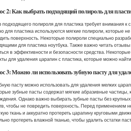
ос 2: Как выбрать подходящий полироль для пласт
 подходящего полироля для пластика требует внимания к 
о для пластика используются мягкие полироли, которые не
дить поверхность. Некоторые полироли специально разрабо
дящими для пластика ноутбука. Также важно читать отзывы
ться в эффективности и безопасности средства. Некоторы
кты для удаления царапин с пластика, которые можно найти
ос 3: Можно ли использовать зубную пасту для удал
убную пасту можно использовать для удаления мелких царапи
орые зубные пасты содержат мягкие абразивные частицы, 
ждения. Однако важно выбирать зубные пасты без крупных
тв, чтобы не повредить поверхность. Перед применением 
гкую ткань и аккуратно протереть царапину круговыми движ
льно протереть влажной тканью, чтобы удалить остатки пас