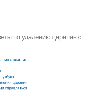
оветы по удалению царапин с
рапин с пластика
а
ноутбука
аления царапин
ими справляться
а