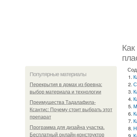
Как
пла
Сод
Популярные материалы
К
С
Перекрытия в домах из бревна:
К
выбор материала и технологии
К
Преимущества Тадалафила-
М
Ксантис: Почему стоит выбрать этот
К
препарат
К
Программа для дизайна участка.
Н
Бесплатный онлайн-конструктор
К