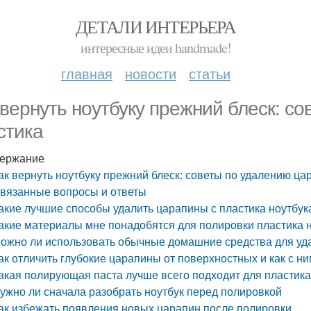
ДЕТАЛИ ИНТЕРЬЕРА
интересные идеи handmade!
главная
новости
статьи
 вернуть ноутбуку прежний блеск: с
стика
ержание
ак вернуть ноутбуку прежний блеск: советы по удалению ца
вязанные вопросы и ответы
акие лучшие способы удалить царапины с пластика ноутбук
акие материалы мне понадобятся для полировки пластика 
ожно ли использовать обычные домашние средства для уд
ак отличить глубокие царапины от поверхностных и как с н
акая полирующая паста лучше всего подходит для пластик
ужно ли сначала разобрать ноутбук перед полировкой
ак избежать появления новых царапин после полировки