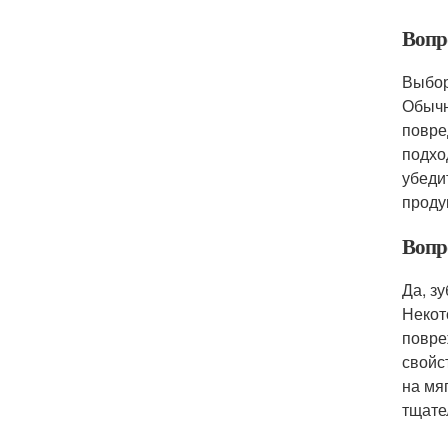
Вопр
Выбор
Обычн
повре
подхо
убеди
проду
Вопр
Да, з
Некот
повре
свойс
на мя
тщате