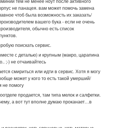
юминий тем не менее ноут после активного
корпус не панацея. вам может помочь замена
лавное чтоб была возможность их заказать/
производителем вашего бука - если не очень
производителя, обычно есть список
пунктов.
опробую поискать сервис.
месте с деталью) и крупным (макро, царапина
.. ;-) не отчаивайтесь
ается смириться или идти в сервис. Хотя я могу
ообще может у кого то есть такой умерший/
м не помогу
оотделе продается, там типа мелок и салфетки.
 чему, а вот тут вполне думаю проканает…в
и расцветок, хоть глянцевые, хоть матовые.