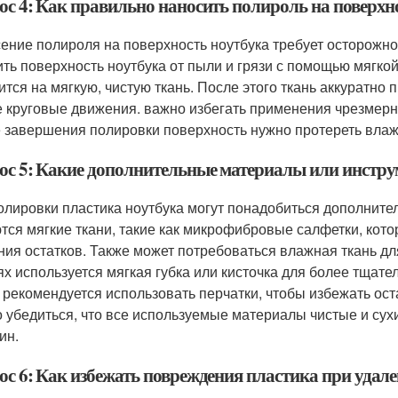
ос 4: Как правильно наносить полироль на поверхн
ение полироля на поверхность ноутбука требует осторожно
ить поверхность ноутбука от пыли и грязи с помощью мягко
ится на мягкую, чистую ткань. После этого ткань аккуратн
е круговые движения. важно избегать применения чрезмерно
 завершения полировки поверхность нужно протереть влажн
ос 5: Какие дополнительные материалы или инстру
олировки пластика ноутбука могут понадобиться дополнит
тся мягкие ткани, такие как микрофибровые салфетки, кот
ния остатков. Также может потребоваться влажная ткань дл
ях используется мягкая губка или кисточка для более тщате
 рекомендуется использовать перчатки, чтобы избежать ост
 убедиться, что все используемые материалы чистые и сух
ин.
ос 6: Как избежать повреждения пластика при удал