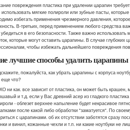
ание повреждения пластика при удалении царапин требует
 использовать мягкие полироли или зубные пасты, которые
одимо избегать применения чрезмерного давления, которое
хность. В-третьих, перед применением любого средства важ
 убедиться в его безопасности. Также важно использовать 
ток, которые могут оставить царапины. В случае глубоких 
ссионалам, чтобы избежать дальнейшего повреждения пов
ие лучшие способы удалить царапины 
скажите, пожалуйста, как убрать царапины с корпуса ноутб
 еще что?
О ни как. все зависит от пластика, он может быть крашен,
шавый и т.д. если у Вас древний асер из гладкого пластика
ироли - облезет верхнее напыление будет некрасивое пятн
апками после какой либо обработки "заматуется". По своему
риться с царапинами. об их отсутствии заботятся сразу по
нки и винил, кожанные чехли и т.п. ни какие ноутбуки не ли