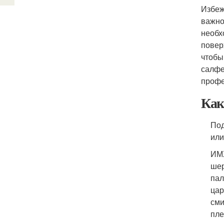
Избеж
важно
необх
повер
чтобы
салфе
профе
Как
Под
или
ИМХ
шер
пал
цар
сми
пле