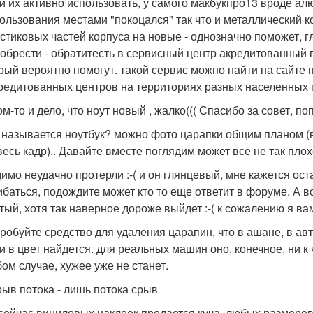
и их активно использовать, у самого макбукпро13 вроде ал
ользования местами "покоцался" так что и металлический 
стиковых частей корпуса на новые - однозначно поможет, г
обрести - обратитесть в сервисный центр акредитованный 
рый вероятно помогут. такой сервис можно найти на сайте 
редитованных центров на территориях разных населенных 
ом-то и дело, что ноут новый , жалко((( Спасибо за совет, п
 называется ноутбук? можно фото царапки общим планом (в
весь кадр).. Давайте вместе поглядим может все не так плохо
имо неудачно протерли :-( и он глянцевый, мне кажется ост
баться, подождите может кто то еще ответит в форуме. А в
тый, хотя так наверное дороже выйдет :-( к сожалению я ва
робуйте средство для удаления царапин, что в ашане, в авт
и в цвет найдется. для реальных машин оно, конечное, ни к
ом случае, хужее уже не станет.
рыв потока - лишь потока срыв
сейчас виниловых наклеек продается куча, любых размеров 