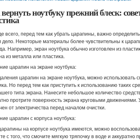
 вернуть ноутбуку прежний блеск: сове
стика
е всего, перед тем как убрать царапины, важно определить
 дело. Некоторые материалы более чувствительны к царапи
да. Например, экран ноутбука обычно изготовлен из пластик
на из металла или пластика.
ние царапин на экране ноутбука:
даления царапин на экране ноутбука, можно использовать с
ика. Но перед тем как приступить к использованию таких ср
ашего типа экрана. Нанесите небольшое количество средств
атно протрите поверхность экрана круговыми движениями. 
чен от электричества перед началом очистки.
ние царапин с корпуса ноутбука:
царапины на корпусе ноутбука имеются, можно воспользов
те с того, что смочите мягкую тряпочку в воде и аккуратно 