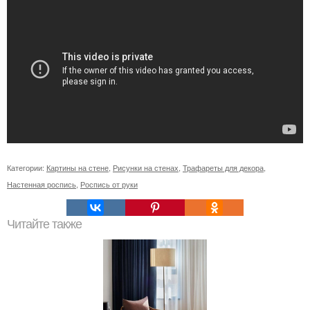
Категории:
Картины на стене
,
Рисунки на стенах
,
Трафареты для декора
,
Настенная роспись
,
Роспись от руки
Читайте также