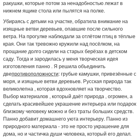
ракушки, которые потом за ненадобностью лежат в
нижнем ящике стола или пылятся на полке.
Убираясь с детьми на участке, обратила внимание на
изящные ветви деревьев, опавшие после сильного
ветра. На прогулке наблюдали за отлётом птиц в тёплые
края. Они так тревожно кружили над посёлком, на
прощание долго сидели на старых берёзах в детском
саду. Тогда и зародилась у меня творческая идея
изготовления панно . Я решила объединить
две
противоположности
: грубые камушки, привезённые с
моря, и изящные ветви деревьев. Русская природа так
великолепна , которая вдохновляет на творчество.
Выбор материалов , который даёт природа , огромен, а
сделать красивейшее украшение интерьера или подарок
близкому человеку можно и без траты больших средств.
Панно добавит домашнего уюта интерьеру. Панно из
природного материала - это не просто украшение для
дома, но и частичка души человека, который его делал.