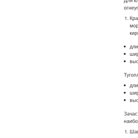
Для к
огнеу
Кра
мор
кир
дли
шир
выс
Тугоп
дли
шир
выс
Зачас
наибо
Шам