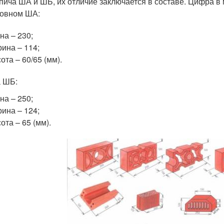
пича ША и ШБ, их отличие заключается в составе. Цифра в
овном ША:
на – 230;
ина – 114;
ота – 60/65 (мм).
 ШБ:
на – 250;
ина – 124;
ота – 65 (мм).