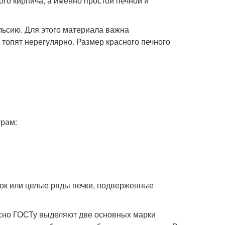
ого кирпича, а именно простой печной и
льсию. Для этого материала важна
 топят нерегулярно. Размер красного печного
трам:
ок или целые ряды печки, подверженные
сно ГОСТу выделяют две основных марки