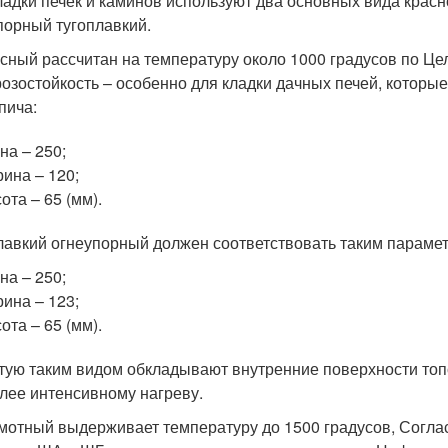
ладки печек и каминов используют два основных вида красн
порный тугоплавкий.
сный рассчитан на температуру около 1000 градусов по Це
озостойкость – особенно для кладки дачных печей, которые
пича:
на – 250;
ина – 120;
ота – 65 (мм).
лавкий огнеупорный должен соответствовать таким параме
на – 250;
ина – 123;
ота – 65 (мм).
тую таким видом обкладывают внутренние поверхности топ
лее интенсивному нагреву.
отный выдерживает температуру до 1500 градусов, Согла