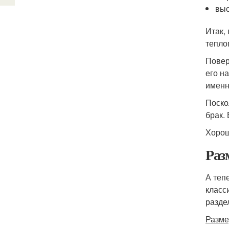
выс
Итак,
тепло
Повер
его н
именн
Поско
брак.
Хорош
Раз
А теп
класс
разде
Разме