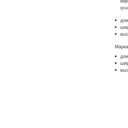
кир
осн
дли
шир
выс
Марка
дли
шир
выс