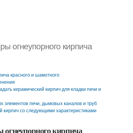
ры огнеупорного кирпича
пича красного и шамотного
менения
адать керамический кирпич для кладки печи и
х элементов печи, дымовых каналов и труб
ый кирпич со следующими характеристиками
ы огнеупорного кирпича