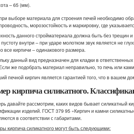
ота – 65 (мм).
 при выборе материала для строения печей необходимо обра
проводность, морозостойкость и маркировку, где указываетс
хность данного стройматериала должна быть без трещин и
а пустоту внутри – при ударе молотком звук является не гл
о все кирпичи – одинакового размера.
льку данный вид предназначен для кладки в ответственных
 Если же подобрать материал неправильно, то печь или ка
ий печной кирпич является гарантией того, что в вашем до
мер кирпича силикатного. Классифика
ерь давайте рассмотрим, каких видов бывает силикатный ки
ификации изделий. ГОСТ 379 95 «Кирпич и камни силикатны
ляются в соответствии с габаритами.
ры кирпича силикатного могут быть следующими: