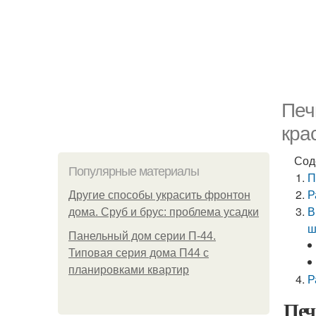
Печ
кра
Сод
Популярные материалы
П
Р
Другие способы украсить фронтон
В
дома. Сруб и брус: проблема усадки
ш
Панельный дом серии П-44.
Типовая серия дома П44 с
планировками квартир
Р
Печ