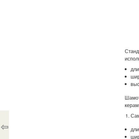
Станд
испол
дли
шир
выс
Шамот
керам
Сам
⇦
дли
шир