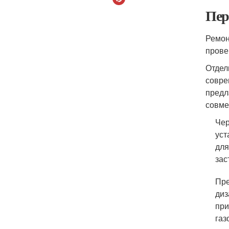
Пер
Ремон
прове
Отдел
совре
предл
совме
Чер
уст
для
зас
Пре
диз
при
газ