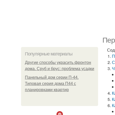
Пер
Сод
Популярные материалы
П
С
Другие способы украсить фронтон
Ч
дома. Сруб и брус: проблема усадки
Панельный дом серии П-44.
Типовая серия дома П44 с
планировками квартир
К
К
К