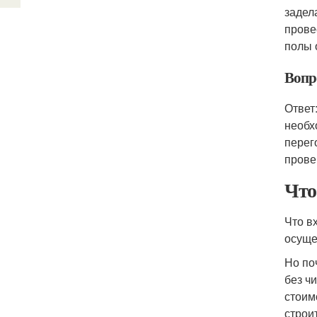
задел
прове
полы 
Вопр
Ответ
необх
перег
прове
Что
Что в
осуще
Но по
без ч
стоим
строи