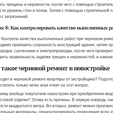
ать трещины и неровности, после чего с помощью строител
сти уровень стен и полов. Затем с помощью строительной п
от загрязнений.
ос 8: Как контролировать качество выполненных р
: Контроль качества выполненных работ при черновом рем
одимо проверить сохранность конструкций здания, затем п
ородок, сантехники и электропроводки, после чего проверить
рить правильность заделки трещин и неровностей, и наконе
 такое черновой ремонт в новостройке
ходит в черновой ремонт квартиры от застройщика? Подго
ствлять только четко зная ответ на этот вопрос.
чему вообще покупатели новостроек при приобретении ква
истовой отделки? Этому есть причины. В первую очередь та
ости квадратного метра. Во-вторых, ремонт можно произве
тельные материалы, проконтролировать проведение всех эт