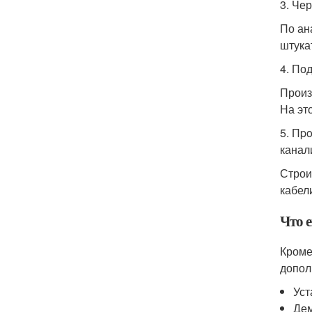
3. Че
По ан
штука
4. По
Произ
На эт
5. Пp
канал
Строи
кабел
Что 
Кроме
допол
Уст
Дем