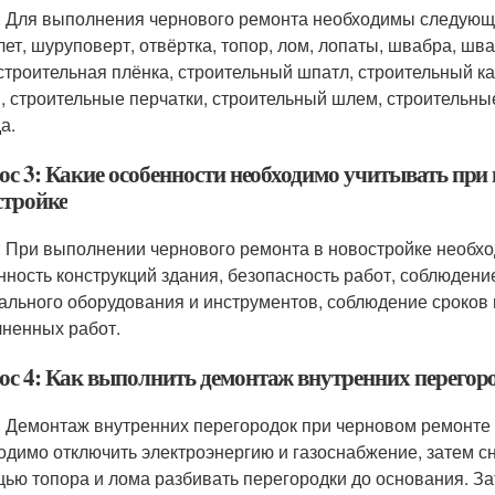
: Для выполнения чернового ремонта необходимы следующ
лет, шуруповерт, отвёртка, топор, лом, лопаты, швабра, 
 строительная плёнка, строительный шпатл, строительный к
, строительные перчатки, строительный шлем, строительные
а.
ос 3: Какие особенности необходимо учитывать при
стройке
: При выполнении чернового ремонта в новостройке необх
нность конструкций здания, безопасность работ, соблюдени
ального оборудования и инструментов, соблюдение сроков 
ненных работ.
ос 4: Как выполнить демонтаж внутренних перегор
: Демонтаж внутренних перегородок при черновом ремонте
одимо отключить электроэнергию и газоснабжение, затем сн
ью топора и лома разбивать перегородки до основания. З