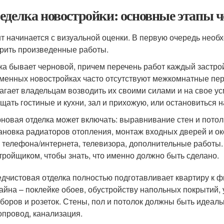
еделка новостройки: основные этапы ч
т начинается с визуальной оценки. В первую очередь необ
рить произведенные работы.
ка бывает черновой, причем перечень работ каждый застрой
менных новостройках часто отсутствуют межкомнатные пер
агает владельцам возводить их своими силами и на свое у
щать гостиные и кухни, зал и прихожую, или остановиться н
новая отделка может включать: выравнивание стен и потол
ановка радиаторов отопления, монтаж входных дверей и ок
 телефона/интернета, телевизора, дополнительные работы.
тройщиком, чтобы знать, что именно должно быть сделано.
дчистовая отделка полностью подготавливает квартиру к 
айна – поклейке обоев, обустройству напольных покрытий, 
боров и розеток. Стены, пол и потолок должны быть идеал
опровод, канализация.