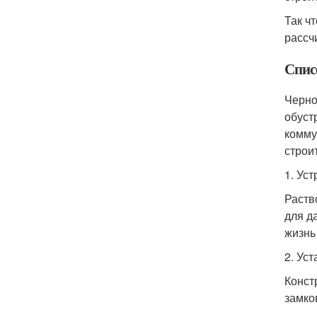
Так ч
рассч
Спис
Черно
обуст
комму
строи
1. Ус
Раств
для д
жизнь
2. Ус
Конст
замко