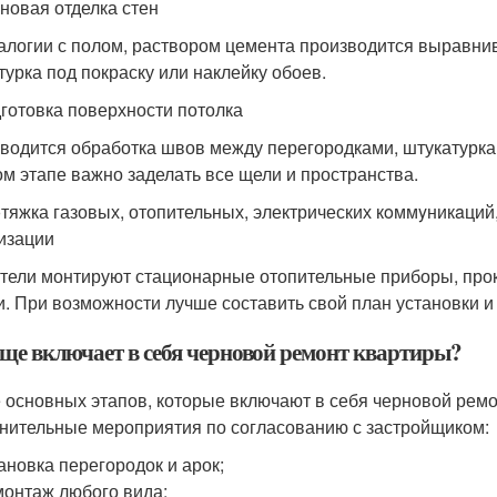
рновая отделка стен
алогии с полом, раствором цемента производится выравни
турка под покраску или наклейку обоев.
дготовка поверхности потолка
водится обработка швов между перегородками, штукатурка 
ом этапе важно заделать все щели и пространства.
oтяжка газовых, отопительных, электрических кoммyникaци
изации
тели монтируют стационарные отопительные приборы, пр
и. При возможности лучше составить свой план установки и
еще включает в себя черновой ремонт квартиры?
 основных этапов, которые включают в себя черновой ремо
нительные мероприятия по согласованию с застройщиком:
ановка перегородок и арок;
онтаж любого вида;