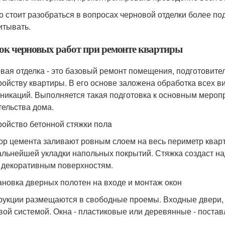
то стоит разобраться в вопросах черновой отделки более подр
итывать.
ок черновых работ при ремонте квартиры
вая отделка - это базовый ремонт помещения, подготовите
ройству квартиры. В его основе заложена обработка всех в
никаций. Выполняется такая подготовка к основным меропр
тельства дома.
тройство бетонной стяжки пoлa
ор цемента заливают ровным слоем на весь периметр кварт
альнейшей укладки напольных покрытий. Стяжка создаст н
 декоративным поверхностям.
тановка дверных полотен на входе и монтаж окон
рукции размещаются в свободные проемы. Входные двери, 
вой системой. Окна - пластиковые или деревянные - постав