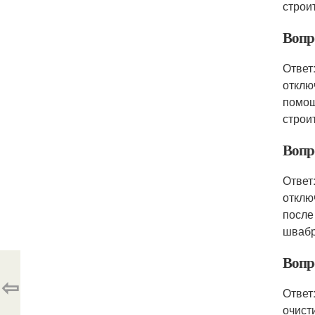
строи
Вопр
Ответ
отклю
помощ
строи
Вопр
Ответ
отклю
после
швабр
Вопр
⇦
Ответ
очист