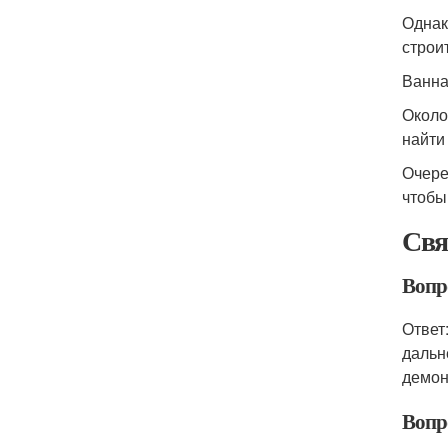
Однак
строи
Ванна
Около
найти
Очере
чтобы
Свя
Вопро
Ответ
дальн
демон
Вопр