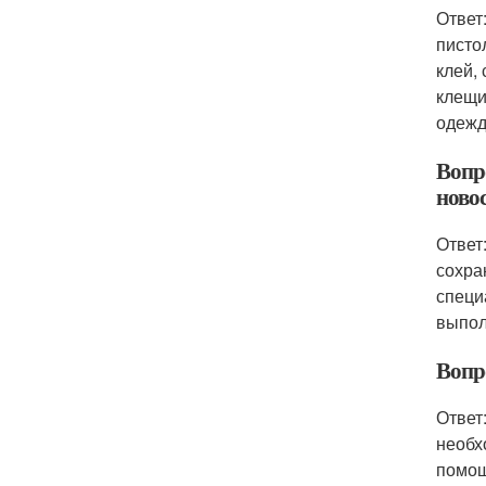
Ответ
писто
клей,
клещи
одежд
Вопр
ново
Ответ
сохра
специ
выпол
Вопр
Ответ
необх
помощ