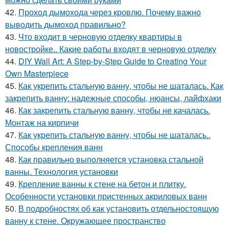
42.
Проход дымохода через кровлю. Почему важно
выводить дымоход правильно?
43.
Что входит в черновую отделку квартиры в
новостройке.. Какие работы входят в черновую отделку
44.
DIY Wall Art: A Step-by-Step Guide to Creating Your
Own Masterpiece
45.
Как укрепить стальную ванну, чтобы не шаталась. Как
закрепить ванну: надежные способы, нюансы, лайфхаки
46.
Как закрепить стальную ванну, чтобы не качалась.
Монтаж на кирпичи
47.
Как укрепить стальную ванну, чтобы не шаталась..
Способы крепления ванн
48.
Как правильно выполняется установка стальной
ванны. Технология установки
49.
Крепление ванны к стене на бетон и плитку.
Особенности установки пристенных акриловых ванн
50.
В подробностях об как установить отдельностоящую
ванну к стене. Окружающее пространство