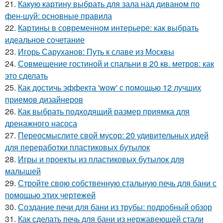
21.
Какую картину выбрать для зала над диваном по
фен-шуй: основные правила
22.
Картины в современном интерьере: как выбрать
идеальное сочетание
23.
Игорь Саруханов: Путь к славе из Москвы
24.
Совмещение гостиной и спальни в 20 кв. метров: как
это сделать
25.
Как достичь эффекта 'wow' с помощью 12 лучших
приемов дизайнеров
26.
Как выбрать подходящий размер приямка для
дренажного насоса
27.
Переосмыслите свой мусор: 20 удивительных идей
для переработки пластиковых бутылок
28.
Игры и проекты из пластиковых бутылок для
малышей
29.
Стройте свою собственную стальную печь для бани с
помощью этих чертежей
30.
Создание печи для бани из трубы: подробный обзор
31.
Как сделать печь для бани из нержавеющей стали