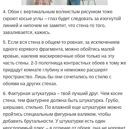
4. Обои с вертикальным волнистым рисунком тоже
скроют косые углы – глаз будет следовать за изогнутой
линией и нипочем не заметит, что стена-то того,
заваливается, кажись.
5. Если вся стена в общем-то ровная, за исключением
одного корявого фрагмента, можно обойтись малой
кровью, наклеив маскировочные обои только на эту
часть стены. 2-3 полотнища контрастных обоев к тому же
придадут комнате глубину и немножко расширят
пространство. Лишь бы они сочетались по стилю с
обоями на других стенах.
6. Фактурная штукатурка – твой лучший друг. Чем косее
стена, тем фактурнее должна быть штукатурка. Грубо,
шершаво, стильно. По влажной еще штукатурке можно
пройтись специальным фигурным валиком, чтобы
добавить брутальности. У штукатурки есть один
неоспоримый плюс – в отличие от обоев, она не норовит